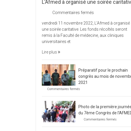
L’Afmed à organisé une soirée caritati
sur
Commentaires fermés
L’Afmed
vendredi 11 novembre 2022, L’Afmed à organisé
à
une soirée caritative. Les fonds récoltés seront
organisé
remis à la Faculté de médecine, aux cliniques
une
universitaires et
soirée
caritative
Lire plus
Préparatif pour le prochain
congrès au mois de novemb
2021
sur
Commentaires fermés
Préparatif
pour
le
Photo de la première journé
prochain
congrès
du 7ème Congrès de l’AFME
au
sur
Commentaires fermés
mois
Photo
de
de
novembre