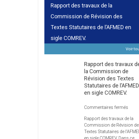
Rapport des travaux de la
Commission de Révision des
Textes Statutaires de l’AFMED en
sigle COMREV.
Voir to
Rapport des travaux d
la Commission de
Révision des Textes
Statutaires de l’AFME
en sigle COMREV.
sur
Commentaires fermés
Rapp
Rapport des travaux de la
des
Commission de Révision d
trava
Textes Statutaires de l’AFM
de
en sigle COMREV. Dans ce