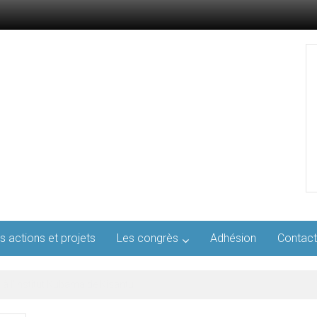
s actions et projets
Les congrès
Adhésion
Contact
l’AFMED : quatre jours pour penser la médecine d’aujourd’hui et de demai