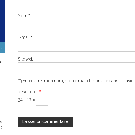
Nom
*
E-mail
*
ut
Site web
e
Enregistrer mon nom, mon e-mail et mon site dans le navi
D
Résoudre :
*
24 − 17 =
ort
es
ux
ED