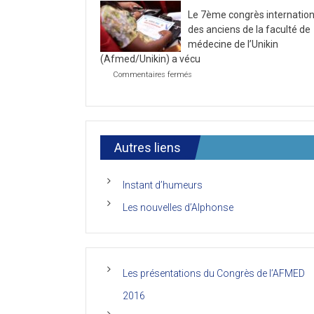
la
2021
Le 7ème congrès internation
première
journée
des anciens de la faculté de
du
médecine de l’Unikin
7ème
(Afmed/Unikin) a vécu
Congrès
de
sur
Commentaires fermés
l’AFMED
Le
7ème
congrès
international
des
anciens
Autres liens
de
la
faculté
Instant d’humeurs
de
médecine
Les nouvelles d’Alphonse
de
l’Unikin
(Afmed/Unikin)
a
vécu
Les présentations du Congrès de l’AFMED
2016