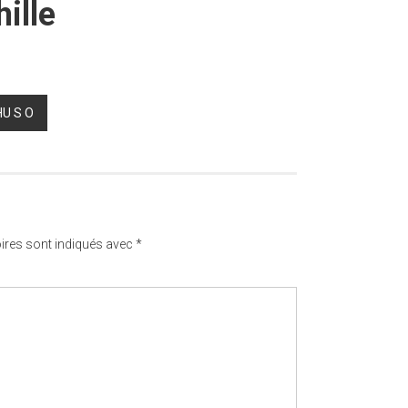
ille
U S O
ires sont indiqués avec
*