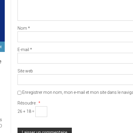
Nom
*
ut
E-mail
*
e
Site web
D
Enregistrer mon nom, mon e-mail et mon site dans le navi
Résoudre :
*
ort
26 + 18 =
es
ux
ED