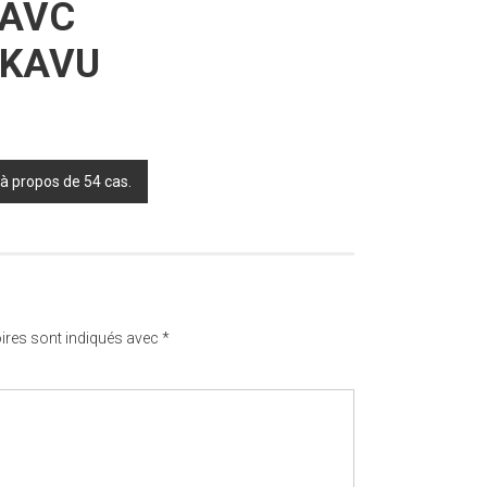
 AVC
UKAVU
propos de 54 cas.
ires sont indiqués avec
*