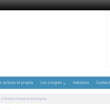
s actions et projets
Les congrès
Adhésion
Contact
l’AFMED : quatre jours pour penser la médecine d’aujourd’hui et de demai