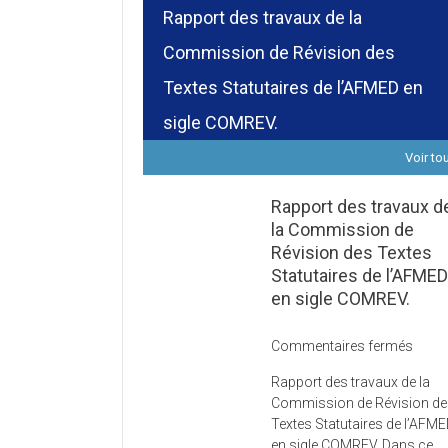
Rapport des travaux de la
Commission de Révision des
Textes Statutaires de l’AFMED en
sigle COMREV.
Voir to
Rapport des travaux d
la Commission de
Révision des Textes
Statutaires de l’AFME
en sigle COMREV.
sur
Commentaires fermés
Rapp
Rapport des travaux de la
des
Commission de Révision d
trava
Textes Statutaires de l’AFM
de
en sigle COMREV. Dans ce