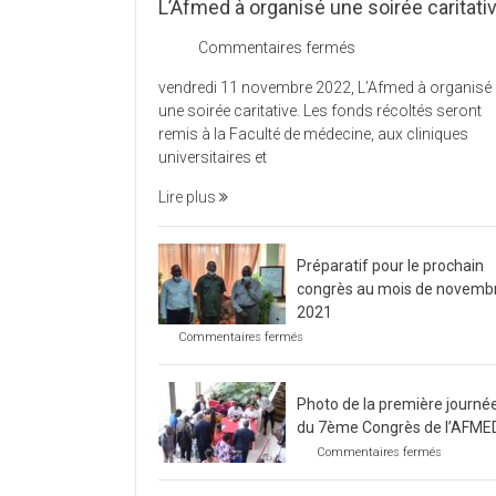
L’Afmed à organisé une soirée caritati
sur
Commentaires fermés
L’Afmed
vendredi 11 novembre 2022, L’Afmed à organisé
à
une soirée caritative. Les fonds récoltés seront
organisé
remis à la Faculté de médecine, aux cliniques
une
universitaires et
soirée
caritative
Lire plus
Préparatif pour le prochain
congrès au mois de novemb
2021
sur
Commentaires fermés
Préparatif
pour
le
Photo de la première journé
prochain
congrès
du 7ème Congrès de l’AFME
au
sur
Commentaires fermés
mois
Photo
de
de
novembre