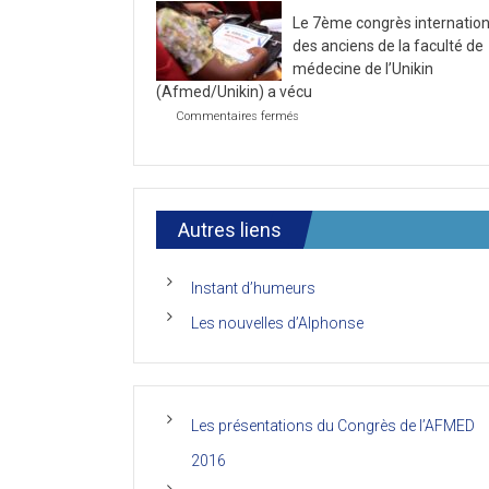
la
2021
Le 7ème congrès internation
première
journée
des anciens de la faculté de
du
médecine de l’Unikin
7ème
(Afmed/Unikin) a vécu
Congrès
de
sur
Commentaires fermés
l’AFMED
Le
7ème
congrès
international
des
anciens
Autres liens
de
la
faculté
Instant d’humeurs
de
médecine
Les nouvelles d’Alphonse
de
l’Unikin
(Afmed/Unikin)
a
vécu
Les présentations du Congrès de l’AFMED
2016