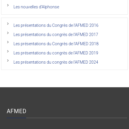
faculté
Les nouvelles d’Alphonse
de
médecine
de
l’Unikin
Les présentations du Congrès de l’AFMED 2016
(Afmed/Unikin)
a
Les présentations du congrès de l’AFMED 2017
vécu
Les présentations du Congrès de l’AFMED 2018
Les présentations du congrès de l’AFMED 2019
Les présentations du congrès de l’AFMED 2024
AFMED