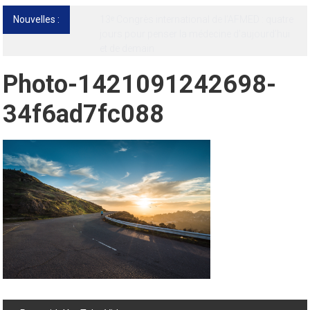
Nouvelles :
13ᵉ Congrès international de l’AFMED : quatre
jours pour penser la médecine d’aujourd’hui
et de demain
Photo-1421091242698-
34f6ad7fc088