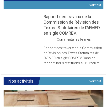
Voir tout
Rapport des travaux de la
Commission de Révision des
Textes Statutaires de l’AFMED
en sigle COMREV.
sur
Commentaires fermés
Rapport
Rapport des travaux de la Commission
des
de Révision des Textes Statutaires de
travaux
l’AFMED en sigle COMREV. Dans ce
de
rapport, nous restituons au Bureau et
la
Commissi
de
Révision
Nos activités
Voir tout
des
Textes
Statutaires
de
l’AFMED