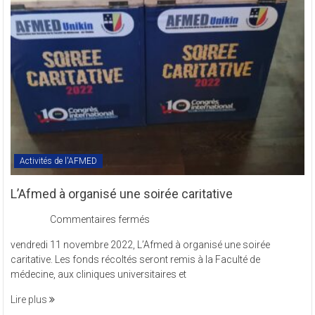
en
sigle
COMREV.
Activités de l'AFMED
L’Afmed à organisé une soirée caritative
sur
Commentaires fermés
L’Afmed
vendredi 11 novembre 2022, L’Afmed à organisé une soirée
à
caritative. Les fonds récoltés seront remis à la Faculté de
organisé
médecine, aux cliniques universitaires et
une
soirée
Lire plus
caritative