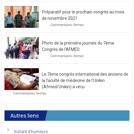
Préparatif pour le prochain congrès au mois
de novembre 2021
sur
Commentaires fermés
Préparatif
pour
le
Photo de la première journée du 7ème
prochain
congrès
Congrès de l’AFMED
au
sur
Commentaires fermés
mois
Photo
de
de
novembre
la
2021
Le 7ème congrès international des anciens de
première
journée
la faculté de médecine de l’Unikin
du
(Afmed/Unikin) a vécu
7ème
sur
Commentaires fermés
Congrès
Le
de
7ème
l’AFMED
congrès
international
Autres liens
des
anciens
de
Instant d’humeurs
la