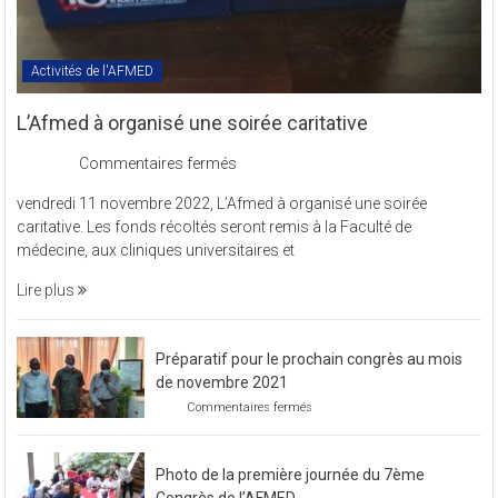
Activités de l'AFMED
L’Afmed à organisé une soirée caritative
sur
Commentaires fermés
L’Afmed
vendredi 11 novembre 2022, L’Afmed à organisé une soirée
à
caritative. Les fonds récoltés seront remis à la Faculté de
organisé
médecine, aux cliniques universitaires et
une
soirée
Lire plus
caritative
Préparatif pour le prochain congrès au mois
de novembre 2021
sur
Commentaires fermés
Préparatif
pour
le
Photo de la première journée du 7ème
prochain
congrès
Congrès de l’AFMED
au