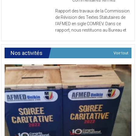
Rapport des travaux de la Commission
des
de Révision des Textes Statutaires de
travaux
l’AFMED en sigle COMREV. Dans ce
de
rapport, nous restituons au Bureau et
la
Commissi
de
Révision
Nos activités
Voir tout
des
Textes
Statutaires
de
l’AFMED
en
sigle
COMREV.