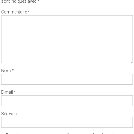
Commentaire
*
Nom
*
E-mail
*
Site web
Enregistrer mon nom, mon e-mail et mon site dans le navigateur