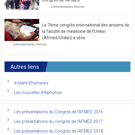
sur
Commentaires fermés
mois
Photo
de
de
novembre
la
2021
Le 7ème congrès international des anciens de
première
journée
la faculté de médecine de l’Unikin
du
(Afmed/Unikin) a vécu
7ème
sur
Commentaires fermés
Congrès
Le
de
7ème
l’AFMED
congrès
international
Autres liens
des
anciens
de
Instant d’humeurs
la
faculté
Les nouvelles d’Alphonse
de
médecine
de
l’Unikin
Les présentations du Congrès de l’AFMED 2016
(Afmed/Unikin)
a
Les présentations du congrès de l’AFMED 2017
vécu
Les présentations du Congrès de l’AFMED 2018
Les présentations du congrès de l’AFMED 2019