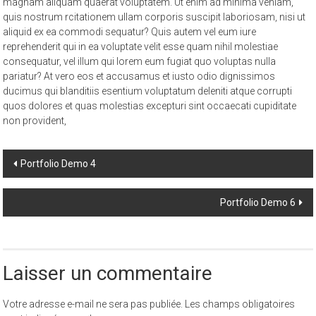
quis nostrum rcitationem ullam corporis suscipit laboriosam, nisi ut
aliquid ex ea commodi sequatur? Quis autem vel eum iure
reprehenderit qui in ea voluptate velit esse quam nihil molestiae
consequatur, vel illum qui lorem eum fugiat quo voluptas nulla
pariatur? At vero eos et accusamus et iusto odio dignissimos
ducimus qui blanditiis esentium voluptatum deleniti atque corrupti
quos dolores et quas molestias excepturi sint occaecati cupiditate
non provident,
Post
Portfolio Demo 4
navigation
Portfolio Demo 6
Laisser un commentaire
Votre adresse e-mail ne sera pas publiée.
Les champs obligatoires
sont indiqués avec
*