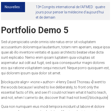
Nouvelles :
Portfolio Demo 5
Sed ut perspiciatis unde omnis iste natus error sit voluptatem
accusantium doloremque laudantium, totam rem aperiam, eaque ipsa
quae ab illo inventore veritatis et quasi architecto beatae vitae dicta
sunt explicabo. Nemo enim ipsam luptatem quia voluptas sit
aspernatur aut odit aut fugit, sed quia consequuntur magni dolores
eos qui ratione voluptatem sequi nesciunt. Neque porro quisquam est,
qui dolorem ipsum quia dolor sit amet.
[blockquote align= »none » author= »Henry David Thoreau »]I went to
the woods because I wished to live deliberately, to front only the
essential facts of life, and see if I could not learn what it had to teach,
and not, when I came to die, discover that I had not lived.[/blockquote]
Quia non numquam eius modi tempora incidunt ut labore et dolore
magnam aliquam quaerat voluptatem. Ut enim ad minima veniam,