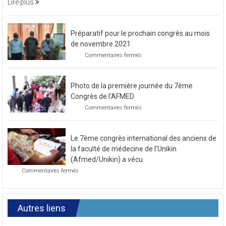
Lire plus
caritative
Préparatif pour le prochain congrès au mois
de novembre 2021
sur
Commentaires fermés
Préparatif
pour
le
Photo de la première journée du 7ème
prochain
congrès
Congrès de l’AFMED
au
sur
Commentaires fermés
mois
Photo
de
de
novembre
la
2021
Le 7ème congrès international des anciens de
première
journée
la faculté de médecine de l’Unikin
du
(Afmed/Unikin) a vécu
7ème
sur
Commentaires fermés
Congrès
Le
de
7ème
l’AFMED
congrès
international
Autres liens
des
anciens