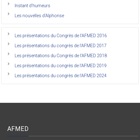
de
Instant d’humeurs
la
faculté
Les nouvelles d’Alphonse
de
médecine
de
l’Unikin
Les présentations du Congrès de l’AFMED 2016
(Afmed/Unikin)
a
Les présentations du congrès de l’AFMED 2017
vécu
Les présentations du Congrès de l’AFMED 2018
Les présentations du congrès de l’AFMED 2019
Les présentations du congrès de l’AFMED 2024
AFMED