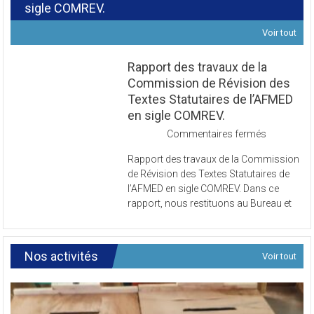
sigle COMREV.
Voir tout
Rapport des travaux de la
Commission de Révision des
Textes Statutaires de l’AFMED
en sigle COMREV.
sur
Commentaires fermés
Rapport
Rapport des travaux de la Commission
des
de Révision des Textes Statutaires de
travaux
l’AFMED en sigle COMREV. Dans ce
de
rapport, nous restituons au Bureau et
la
Commissi
de
Révision
Nos activités
Voir tout
des
Textes
Statutaires
de