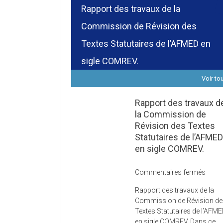
Rapport des travaux de la
Commission de Révision des
Textes Statutaires de l’AFMED en
sigle COMREV.
Voir to
Rapport des travaux d
la Commission de
Révision des Textes
Statutaires de l’AFME
en sigle COMREV.
sur
Commentaires fermés
Rapp
Rapport des travaux de la
des
Commission de Révision d
trava
Textes Statutaires de l’AFM
de
en sigle COMREV. Dans ce