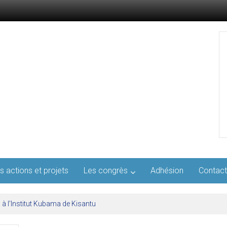
s actions et projets
Les congrès
Adhésion
Contact
l’AFMED : quatre jours pour penser la médecine d’aujourd’hui et de demai