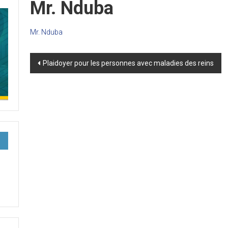
Mr. Nduba
Mr. Nduba
Post
Plaidoyer pour les personnes avec maladies des reins
navigation