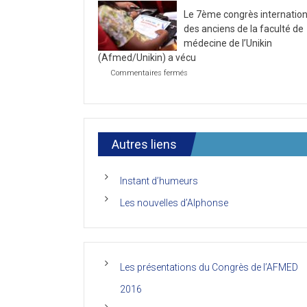
la
2021
Le 7ème congrès internation
première
journée
des anciens de la faculté de
du
médecine de l’Unikin
7ème
(Afmed/Unikin) a vécu
Congrès
de
sur
Commentaires fermés
l’AFMED
Le
7ème
congrès
international
des
anciens
Autres liens
de
la
faculté
Instant d’humeurs
de
médecine
Les nouvelles d’Alphonse
de
l’Unikin
(Afmed/Unikin)
a
vécu
Les présentations du Congrès de l’AFMED
2016