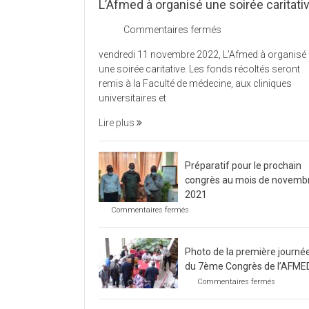
L’Afmed à organisé une soirée caritati
sur
Commentaires fermés
L’Afmed
vendredi 11 novembre 2022, L’Afmed à organisé
à
une soirée caritative. Les fonds récoltés seront
organisé
remis à la Faculté de médecine, aux cliniques
une
universitaires et
soirée
caritative
Lire plus
Préparatif pour le prochain
congrès au mois de novemb
2021
sur
Commentaires fermés
Préparatif
pour
le
Photo de la première journé
prochain
congrès
du 7ème Congrès de l’AFME
au
sur
Commentaires fermés
mois
Photo
de
de
novembre