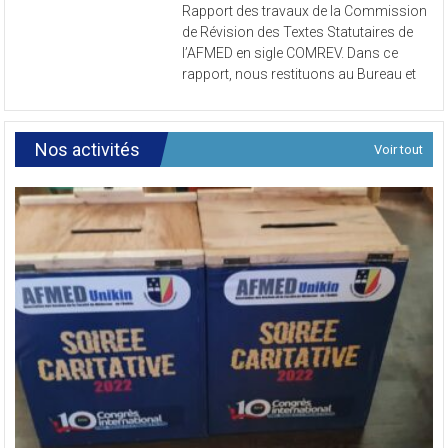
Rapport
Rapport des travaux de la Commission
des
de Révision des Textes Statutaires de
travaux
l’AFMED en sigle COMREV. Dans ce
de
rapport, nous restituons au Bureau et
la
Commissi
de
Révision
Nos activités
Voir tout
des
Textes
Statutaires
de
l’AFMED
en
sigle
COMREV.