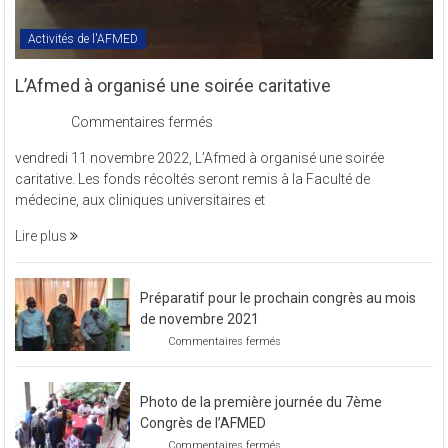
Activités de l'AFMED
L’Afmed à organisé une soirée caritative
sur
Commentaires fermés
L’Afmed
vendredi 11 novembre 2022, L’Afmed à organisé une soirée
à
caritative. Les fonds récoltés seront remis à la Faculté de
organisé
médecine, aux cliniques universitaires et
une
soirée
Lire plus
caritative
Préparatif pour le prochain congrès au mois
de novembre 2021
sur
Commentaires fermés
Préparatif
pour
le
Photo de la première journée du 7ème
prochain
congrès
Congrès de l’AFMED