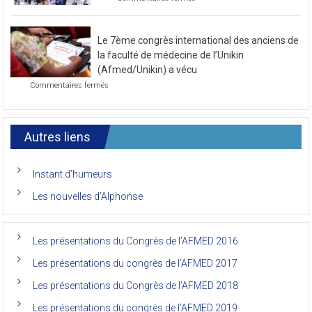
au
sur
Commentaires fermés
mois
Photo
de
de
novembre
la
2021
Le 7ème congrès international des anciens de
première
journée
la faculté de médecine de l’Unikin
du
(Afmed/Unikin) a vécu
7ème
sur
Commentaires fermés
Congrès
Le
de
7ème
l’AFMED
congrès
international
Autres liens
des
anciens
de
Instant d’humeurs
la
faculté
Les nouvelles d’Alphonse
de
médecine
de
l’Unikin
Les présentations du Congrès de l’AFMED 2016
(Afmed/Unikin)
a
Les présentations du congrès de l’AFMED 2017
vécu
Les présentations du Congrès de l’AFMED 2018