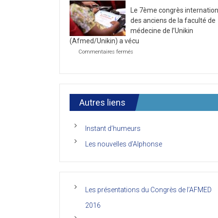
la
2021
Le 7ème congrès internation
première
journée
des anciens de la faculté de
du
médecine de l’Unikin
7ème
(Afmed/Unikin) a vécu
Congrès
de
sur
Commentaires fermés
l’AFMED
Le
7ème
congrès
international
des
anciens
Autres liens
de
la
faculté
Instant d’humeurs
de
médecine
Les nouvelles d’Alphonse
de
l’Unikin
(Afmed/Unikin)
a
vécu
Les présentations du Congrès de l’AFMED
2016