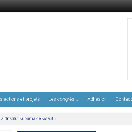
s actions et projets
Les congrès
Adhésion
Contact
l’AFMED : quatre jours pour penser la médecine d’aujourd’hui et de demai