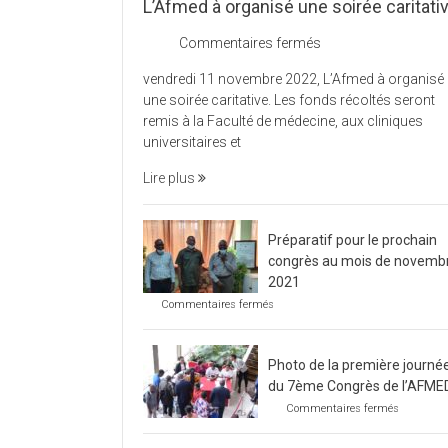
L’Afmed à organisé une soirée caritati
sur
Commentaires fermés
L’Afmed
vendredi 11 novembre 2022, L’Afmed à organisé
à
une soirée caritative. Les fonds récoltés seront
organisé
remis à la Faculté de médecine, aux cliniques
une
universitaires et
soirée
caritative
Lire plus
Préparatif pour le prochain
congrès au mois de novemb
2021
sur
Commentaires fermés
Préparatif
pour
le
Photo de la première journé
prochain
congrès
du 7ème Congrès de l’AFME
au
sur
Commentaires fermés
mois
Photo
de
de
novembre