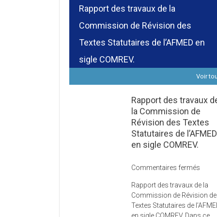
Rapport des travaux de la
Commission de Révision des
Textes Statutaires de l’AFMED en
sigle COMREV.
Voir to
Rapport des travaux d
la Commission de
Révision des Textes
Statutaires de l’AFME
en sigle COMREV.
sur
Commentaires fermés
Rapp
Rapport des travaux de la
des
Commission de Révision d
trava
Textes Statutaires de l’AFM
de
en sigle COMREV. Dans ce