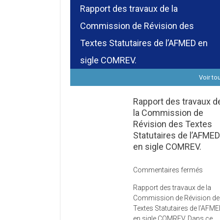
Rapport des travaux de la
Commission de Révision des
Textes Statutaires de l’AFMED en
sigle COMREV.
Voir to
Rapport des travaux d
la Commission de
Révision des Textes
Statutaires de l’AFME
en sigle COMREV.
sur
Commentaires fermés
Rapp
Rapport des travaux de la
des
Commission de Révision d
trava
Textes Statutaires de l’AFM
de
en sigle COMREV. Dans ce