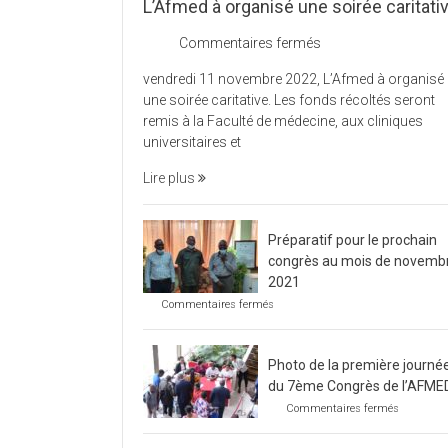
L’Afmed à organisé une soirée caritati
sur
Commentaires fermés
L’Afmed
vendredi 11 novembre 2022, L’Afmed à organisé
à
une soirée caritative. Les fonds récoltés seront
organisé
remis à la Faculté de médecine, aux cliniques
une
universitaires et
soirée
caritative
Lire plus
Préparatif pour le prochain
congrès au mois de novemb
2021
sur
Commentaires fermés
Préparatif
pour
le
Photo de la première journé
prochain
congrès
du 7ème Congrès de l’AFME
au
sur
Commentaires fermés
mois
Photo
de
de
novembre