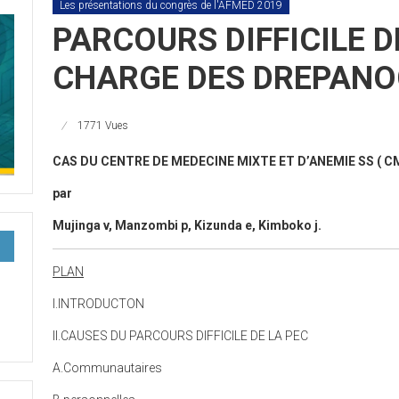
Les présentations du congrès de l'AFMED 2019
PARCOURS DIFFICILE D
CHARGE DES DREPANOC
1771 Vues
CAS DU CENTRE DE MEDECINE MIXTE ET D’ANEMIE SS (
par
Mujinga
v,
Manzombi
p,
Kizunda
e,
Kimboko
j.
PLAN
I.INTRODUCTON
II.CAUSES DU PARCOURS DIFFICILE DE LA PEC
A.Communautaires