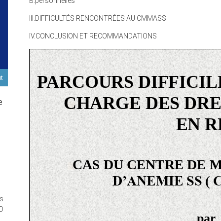
B.personnelles
III.DIFFICULTÉS RENCONTRÉES AU CMMASS
IV.CONCLUSION ET RECOMMANDATIONS
ut
e
D
ort
es
ux
ED