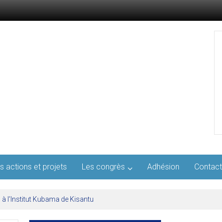
s actions et projets
Les congrès
Adhésion
Contact
l’AFMED : quatre jours pour penser la médecine d’aujourd’hui et de demai