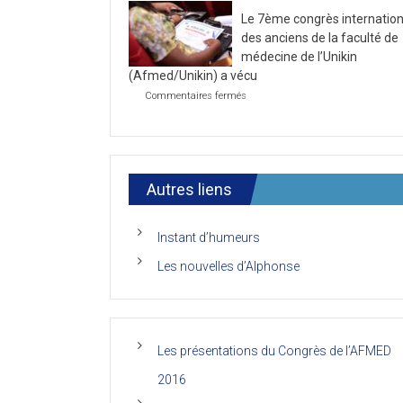
la
2021
Le 7ème congrès internation
première
journée
des anciens de la faculté de
du
médecine de l’Unikin
7ème
(Afmed/Unikin) a vécu
Congrès
de
sur
Commentaires fermés
l’AFMED
Le
7ème
congrès
international
des
anciens
Autres liens
de
la
faculté
Instant d’humeurs
de
médecine
Les nouvelles d’Alphonse
de
l’Unikin
(Afmed/Unikin)
a
vécu
Les présentations du Congrès de l’AFMED
2016