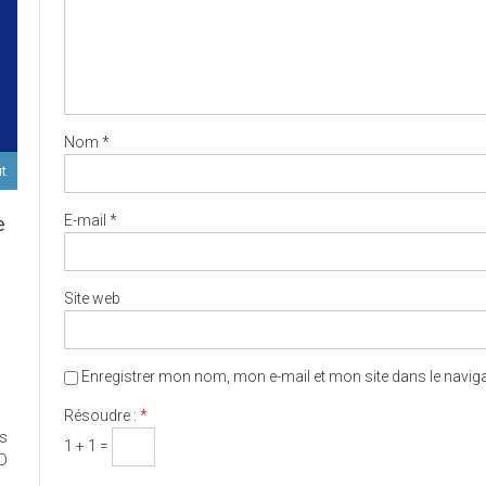
Nom
*
ut
E-mail
*
e
D
Site web
Enregistrer mon nom, mon e-mail et mon site dans le navi
ort
Résoudre :
*
es
ux
1 + 1 =
ED