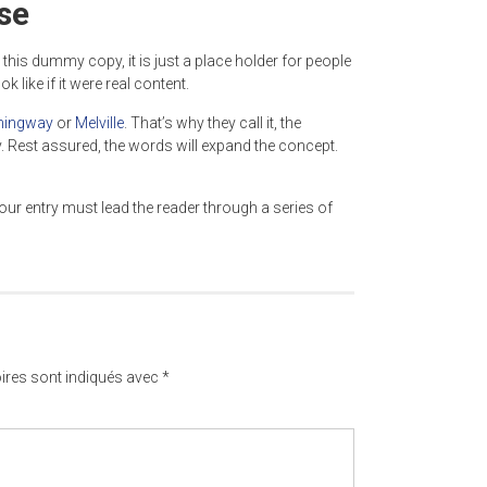
se
his dummy copy, it is just a place holder for people
like if it were real content.
ingway
or
Melville
. That’s why they call it, the
y. Rest assured, the words will expand the concept.
our entry must lead the reader through a series of
ires sont indiqués avec
*