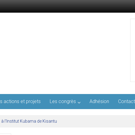
s actions et projets
Les congrès
Adhésion
Contact
l’AFMED : quatre jours pour penser la médecine d’aujourd’hui et de demai