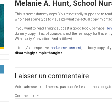
Melanie A. Hunt, School Nur
This is some dummy copy. You’re not really supposed to read t
who need some type to visualize what the actual copy might look 
If you want to read, I might suggest a good book, perhaps
Hem
dummy copy. This, of course, is not the real copy for this entr
With clarity. Conviction. And a little wit.
In today’s competitive
market environment
, the body copy of y
disarmingly simple thoughts
.
Laisser un commentaire
Votre adresse e-mail ne sera pas publiée.
Les champs obligato
Commentaire
*