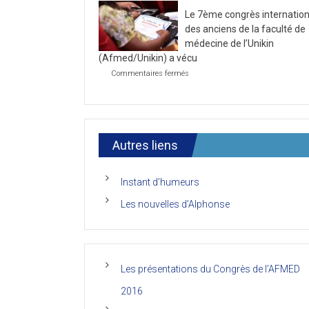
la
2021
Le 7ème congrès internation
première
journée
des anciens de la faculté de
du
médecine de l’Unikin
7ème
(Afmed/Unikin) a vécu
Congrès
de
sur
Commentaires fermés
l’AFMED
Le
7ème
congrès
international
des
anciens
Autres liens
de
la
faculté
Instant d’humeurs
de
médecine
Les nouvelles d’Alphonse
de
l’Unikin
(Afmed/Unikin)
a
vécu
Les présentations du Congrès de l’AFMED
2016