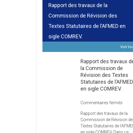
Rapport des travaux de la
Commission de Révision des
Textes Statutaires de l’AFMED en
sigle COMREV.
Voir to
Rapport des travaux d
la Commission de
Révision des Textes
Statutaires de l’AFME
en sigle COMREV.
sur
Commentaires fermés
Rapp
Rapport des travaux de la
des
Commission de Révision d
trava
Textes Statutaires de l’AFM
de
en sigle COMREV. Dans ce