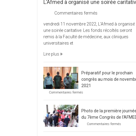
L’Afmed à organisé une soirée caritati
sur
Commentaires fermés
L’Afmed
vendredi 11 novembre 2022, L’Afmed à organisé
à
une soirée caritative. Les fonds récoltés seront
organisé
remis à la Faculté de médecine, aux cliniques
une
universitaires et
soirée
caritative
Lire plus
Préparatif pour le prochain
congrès au mois de novemb
2021
sur
Commentaires fermés
Préparatif
pour
le
Photo de la première journé
prochain
congrès
du 7ème Congrès de l’AFME
au
sur
Commentaires fermés
mois
Photo
de
de
novembre