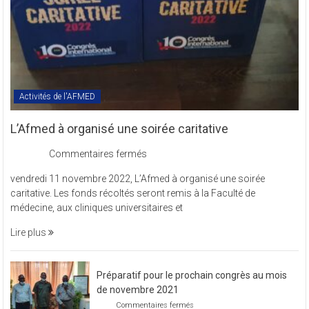
Activités de l'AFMED
L’Afmed à organisé une soirée caritative
sur
Commentaires fermés
L’Afmed
vendredi 11 novembre 2022, L’Afmed à organisé une soirée
à
caritative. Les fonds récoltés seront remis à la Faculté de
organisé
médecine, aux cliniques universitaires et
une
soirée
Lire plus
caritative
Préparatif pour le prochain congrès au mois
de novembre 2021