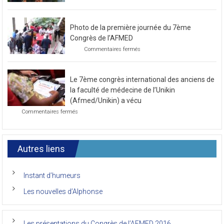
sur
Commentaires fermés
Préparatif
pour
le
Photo de la première journée du 7ème
prochain
congrès
Congrès de l’AFMED
au
sur
Commentaires fermés
mois
Photo
de
de
novembre
la
2021
Le 7ème congrès international des anciens de
première
journée
la faculté de médecine de l’Unikin
du
(Afmed/Unikin) a vécu
7ème
sur
Commentaires fermés
Congrès
Le
de
7ème
l’AFMED
congrès
international
Autres liens
des
anciens
de
Instant d’humeurs
la
faculté
Les nouvelles d’Alphonse
de
médecine
de