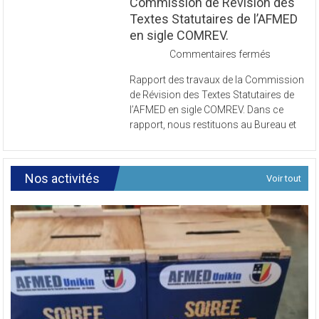
Rapport des travaux de la
Commission de Révision des
Textes Statutaires de l’AFMED
en sigle COMREV.
sur
Commentaires fermés
Rapport
Rapport des travaux de la Commission
des
de Révision des Textes Statutaires de
travaux
l’AFMED en sigle COMREV. Dans ce
de
rapport, nous restituons au Bureau et
la
Commissi
de
Révision
Nos activités
Voir tout
des
Textes
Statutaires
de
l’AFMED
en
sigle
COMREV.