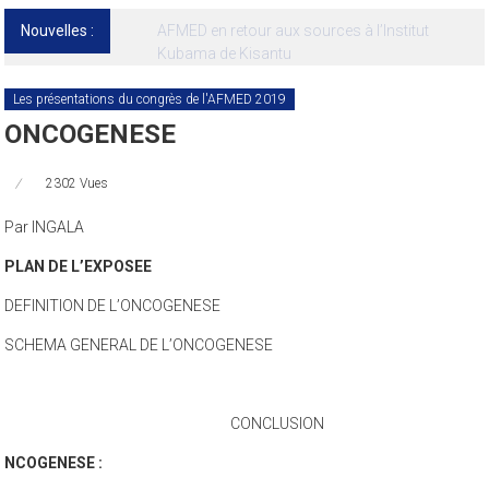
Nouvelles :
13ᵉ Congrès international de l’AFMED : quatre
jours pour penser la médecine d’aujourd’hui
et de demain
Les présentations du congrès de l'AFMED 2019
ONCOGENESE
2302 Vues
Par INGALA
PLAN DE L’EXPOSEE
DEFINITION DE L’ONCOGENESE
SCHEMA GENERAL DE L’ONCOGENESE
CONCLUSION
NCOGENESE :