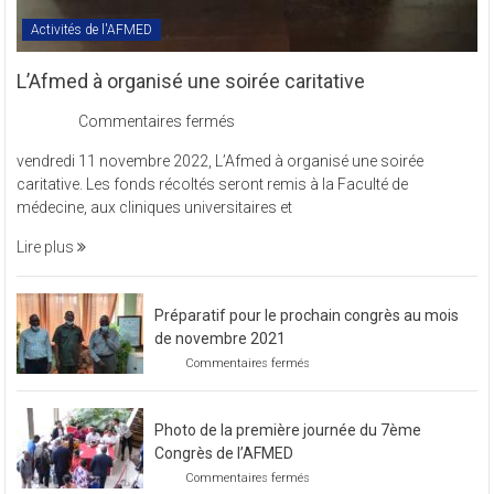
Activités de l'AFMED
L’Afmed à organisé une soirée caritative
sur
Commentaires fermés
L’Afmed
vendredi 11 novembre 2022, L’Afmed à organisé une soirée
à
caritative. Les fonds récoltés seront remis à la Faculté de
organisé
médecine, aux cliniques universitaires et
une
soirée
Lire plus
caritative
Préparatif pour le prochain congrès au mois
de novembre 2021
sur
Commentaires fermés
Préparatif
pour
le
Photo de la première journée du 7ème
prochain
congrès
Congrès de l’AFMED
au
sur
Commentaires fermés
mois