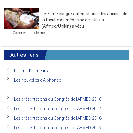
Photo
de
de
novembre
la
2021
Le 7ème congrès international des anciens de
première
journée
la faculté de médecine de l’Unikin
du
(Afmed/Unikin) a vécu
7ème
sur
Commentaires fermés
Congrès
Le
de
7ème
l’AFMED
congrès
international
Autres liens
des
anciens
de
Instant d’humeurs
la
faculté
Les nouvelles d’Alphonse
de
médecine
de
l’Unikin
Les présentations du Congrès de l’AFMED 2016
(Afmed/Unikin)
a
Les présentations du congrès de l’AFMED 2017
vécu
Les présentations du Congrès de l’AFMED 2018
Les présentations du congrès de l’AFMED 2019