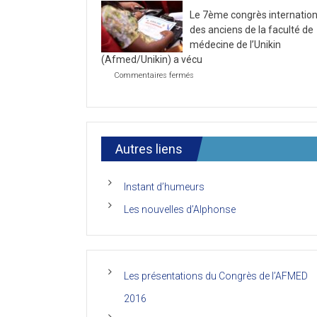
la
2021
Le 7ème congrès internation
première
journée
des anciens de la faculté de
du
médecine de l’Unikin
7ème
(Afmed/Unikin) a vécu
Congrès
de
sur
Commentaires fermés
l’AFMED
Le
7ème
congrès
international
des
anciens
Autres liens
de
la
faculté
Instant d’humeurs
de
médecine
Les nouvelles d’Alphonse
de
l’Unikin
(Afmed/Unikin)
a
vécu
Les présentations du Congrès de l’AFMED
2016