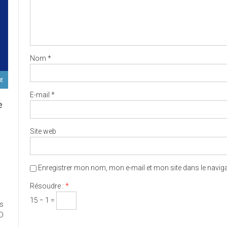
Nom
*
ut
E-mail
*
e
Site web
D
Enregistrer mon nom, mon e-mail et mon site dans le navi
ort
Résoudre :
*
15 − 1 =
es
ux
ED