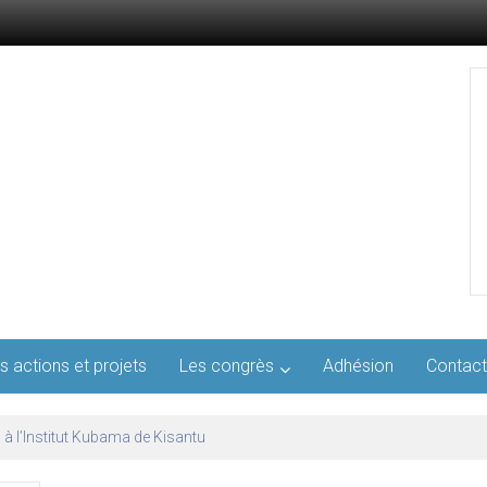
s actions et projets
Les congrès
Adhésion
Contact
l’AFMED : quatre jours pour penser la médecine d’aujourd’hui et de demai