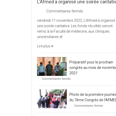
L’Afmed à organisé une soirée caritati
sur
Commentaires fermés
L’Afmed
vendredi 11 novembre 2022, L’Afmed à organisé
à
une soirée caritative. Les fonds récoltés seront
organisé
remis à la Faculté de médecine, aux cliniques
une
universitaires et
soirée
caritative
Lire plus
Préparatif pour le prochain
congrès au mois de novemb
2021
sur
Commentaires fermés
Préparatif
pour
le
Photo de la première journé
prochain
congrès
du 7ème Congrès de l’AFME
au
sur
Commentaires fermés
mois
Photo
de
de
novembre