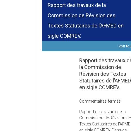
Rapport des travaux de la
Commission de Révision des
Textes Statutaires de l’AFMED en
sigle COMREV.
Voir to
Rapport des travaux d
la Commission de
Révision des Textes
Statutaires de l’AFME
en sigle COMREV.
sur
Commentaires fermés
Rapp
Rapport des travaux de la
des
Commission de Révision d
trava
Textes Statutaires de l’AFM
de
en sigle COMREV. Dans ce