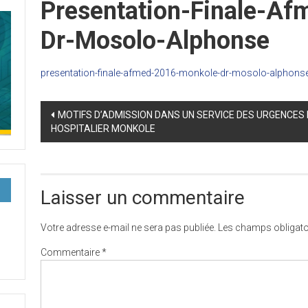
Presentation-Finale-A
Dr-Mosolo-Alphonse
presentation-finale-afmed-2016-monkole-dr-mosolo-alphons
Post
MOTIFS D’ADMISSION DANS UN SERVICE DES URGENCES 
HOSPITALIER MONKOLE
navigation
Laisser un commentaire
Votre adresse e-mail ne sera pas publiée.
Les champs obligato
Commentaire
*