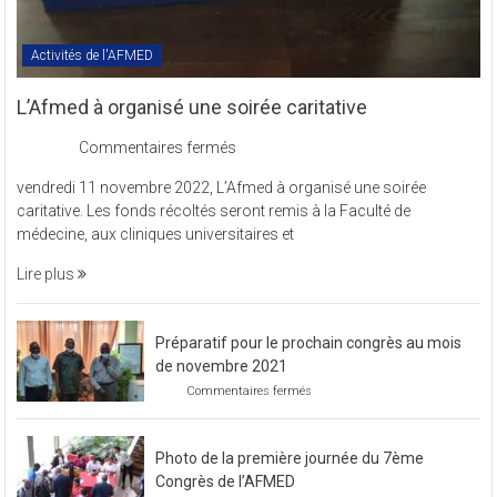
Activités de l'AFMED
L’Afmed à organisé une soirée caritative
sur
Commentaires fermés
L’Afmed
vendredi 11 novembre 2022, L’Afmed à organisé une soirée
à
caritative. Les fonds récoltés seront remis à la Faculté de
organisé
médecine, aux cliniques universitaires et
une
soirée
Lire plus
caritative
Préparatif pour le prochain congrès au mois
de novembre 2021
sur
Commentaires fermés
Préparatif
pour
le
Photo de la première journée du 7ème
prochain
congrès
Congrès de l’AFMED
au