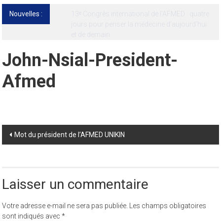
Nouvelles :
13ᵉ Congrès international de l’AFMED : quatre
jours pour penser la médecine d’aujourd’hui
et de demain
John-Nsial-President-
Afmed
Post
Mot du président de l’AFMED UNIKIN
navigation
Laisser un commentaire
Votre adresse e-mail ne sera pas publiée.
Les champs obligatoires
sont indiqués avec
*