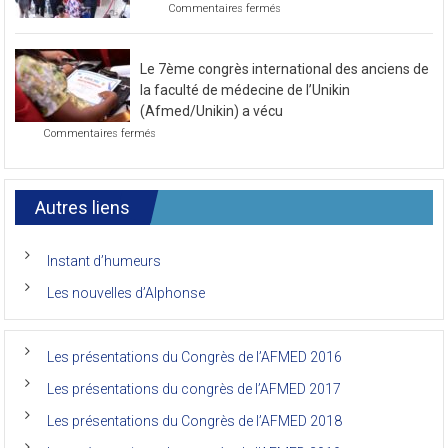
sur
Commentaires fermés
mois
Photo
de
de
novembre
la
2021
Le 7ème congrès international des anciens de
première
journée
la faculté de médecine de l’Unikin
du
(Afmed/Unikin) a vécu
7ème
sur
Commentaires fermés
Congrès
Le
de
7ème
l’AFMED
congrès
international
Autres liens
des
anciens
de
Instant d’humeurs
la
faculté
Les nouvelles d’Alphonse
de
médecine
de
l’Unikin
Les présentations du Congrès de l’AFMED 2016
(Afmed/Unikin)
a
Les présentations du congrès de l’AFMED 2017
vécu
Les présentations du Congrès de l’AFMED 2018