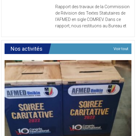
Rapport
Rapport des travaux de la Commission
des
de Révision des Textes Statutaires de
travaux
l’AFMED en sigle COMREV. Dans ce
de
rapport, nous restituons au Bureau et
la
Commissi
de
Révision
Nos activités
Voir tout
des
Textes
Statutaires
de
l’AFMED
en
sigle
COMREV.