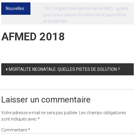
Nouvelles :
13ᵉ Congrès international de l’AFMED : quatre
jours pour penser la médecine d’aujourd’hui
et de demain
AFMED 2018
Post
MORTALITE NEONATALE: QUELLES PISTES DE SOLUTION ?
navigation
Laisser un commentaire
Votre adresse e-mail ne sera pas publiée.
Les champs obligatoires
sont indiqués avec
*
Commentaire
*