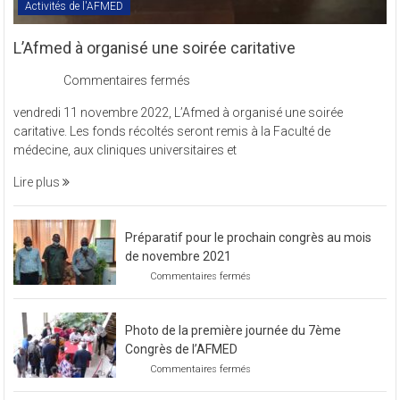
Activités de l'AFMED
L’Afmed à organisé une soirée caritative
sur
Commentaires fermés
L’Afmed
vendredi 11 novembre 2022, L’Afmed à organisé une soirée
à
caritative. Les fonds récoltés seront remis à la Faculté de
organisé
médecine, aux cliniques universitaires et
une
soirée
Lire plus
caritative
Préparatif pour le prochain congrès au mois
de novembre 2021
sur
Commentaires fermés
Préparatif
pour
le
Photo de la première journée du 7ème
prochain
congrès
Congrès de l’AFMED
au
sur
Commentaires fermés
mois
Photo
de
de