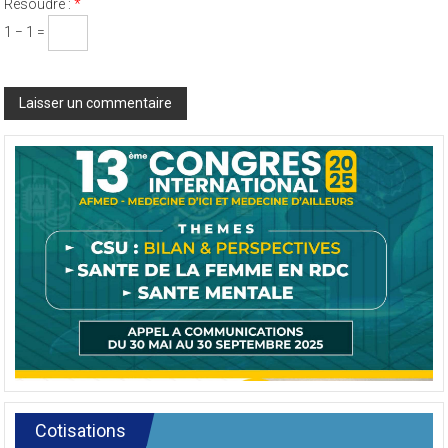
Résoudre :
*
1 − 1 =
Cotisations