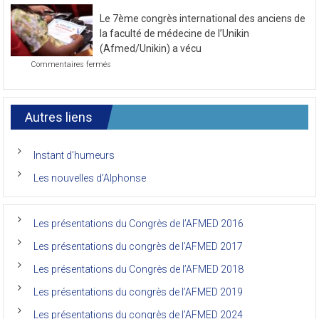
novembre
la
2021
Le 7ème congrès international des anciens de
première
journée
la faculté de médecine de l’Unikin
du
(Afmed/Unikin) a vécu
7ème
sur
Commentaires fermés
Congrès
Le
de
7ème
l’AFMED
congrès
international
Autres liens
des
anciens
de
Instant d’humeurs
la
faculté
Les nouvelles d’Alphonse
de
médecine
de
l’Unikin
Les présentations du Congrès de l’AFMED 2016
(Afmed/Unikin)
a
Les présentations du congrès de l’AFMED 2017
vécu
Les présentations du Congrès de l’AFMED 2018
Les présentations du congrès de l’AFMED 2019
Les présentations du congrès de l’AFMED 2024