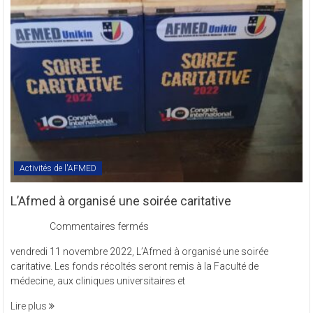
l’AFMED
en
sigle
COMREV.
Activités de l'AFMED
L’Afmed à organisé une soirée caritative
sur
Commentaires fermés
L’Afmed
vendredi 11 novembre 2022, L’Afmed à organisé une soirée
à
caritative. Les fonds récoltés seront remis à la Faculté de
organisé
médecine, aux cliniques universitaires et
une
soirée
Lire plus