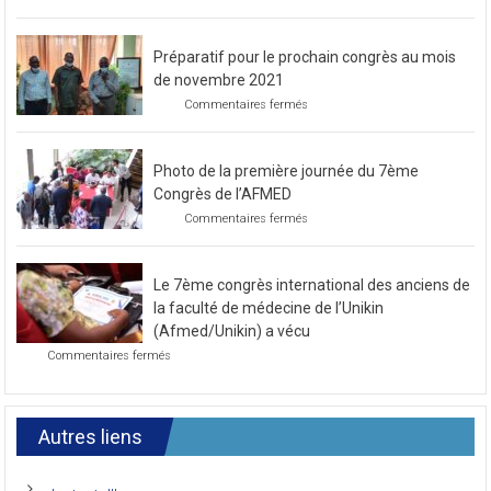
caritative
Préparatif pour le prochain congrès au mois
de novembre 2021
sur
Commentaires fermés
Préparatif
pour
le
Photo de la première journée du 7ème
prochain
congrès
Congrès de l’AFMED
au
sur
Commentaires fermés
mois
Photo
de
de
novembre
la
2021
Le 7ème congrès international des anciens de
première
journée
la faculté de médecine de l’Unikin
du
(Afmed/Unikin) a vécu
7ème
sur
Commentaires fermés
Congrès
Le
de
7ème
l’AFMED
congrès
international
Autres liens
des
anciens
de