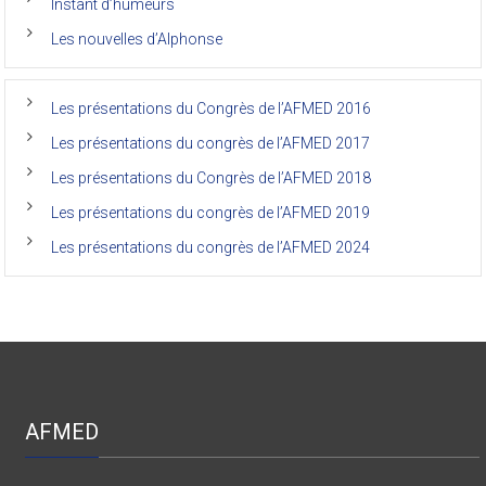
Instant d’humeurs
la
faculté
Les nouvelles d’Alphonse
de
médecine
de
l’Unikin
Les présentations du Congrès de l’AFMED 2016
(Afmed/Unikin)
a
Les présentations du congrès de l’AFMED 2017
vécu
Les présentations du Congrès de l’AFMED 2018
Les présentations du congrès de l’AFMED 2019
Les présentations du congrès de l’AFMED 2024
AFMED