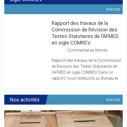
Voir tout
Rapport des travaux de la
Commission de Révision des
Textes Statutaires de l’AFMED
en sigle COMREV.
sur
Commentaires fermés
Rapport
Rapport des travaux de la Commission
des
de Révision des Textes Statutaires de
travaux
l’AFMED en sigle COMREV. Dans ce
de
rapport, nous restituons au Bureau et
la
Commissi
de
Révision
Nos activités
Voir tout
des
Textes
Statutaires
de