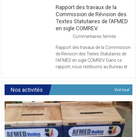
Rapport des travaux de la
Commission de Révision des
Textes Statutaires de l’AFMED
en sigle COMREV.
sur
Commentaires fermés
Rapport
Rapport des travaux de la Commission
des
de Révision des Textes Statutaires de
travaux
l’AFMED en sigle COMREV. Dans ce
de
rapport, nous restituons au Bureau et
la
Commissi
de
Révision
Nos activités
Voir tout
des
Textes
Statutaires
de
l’AFMED
en
sigle