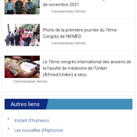
de novembre 2021
sur
Commentaires fermés
Préparatif
pour
le
Photo de la première journée du 7ème
prochain
congrès
Congrès de l’AFMED
au
sur
Commentaires fermés
mois
Photo
de
de
novembre
la
2021
Le 7ème congrès international des anciens de
première
journée
la faculté de médecine de l’Unikin
du
(Afmed/Unikin) a vécu
7ème
sur
Commentaires fermés
Congrès
Le
de
7ème
l’AFMED
congrès
international
Autres liens
des
anciens
de
Instant d’humeurs
la
faculté
Les nouvelles d’Alphonse
de
médecine