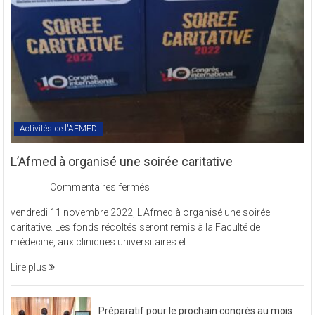
COMREV.
Activités de l'AFMED
L’Afmed à organisé une soirée caritative
sur
Commentaires fermés
L’Afmed
vendredi 11 novembre 2022, L’Afmed à organisé une soirée
à
caritative. Les fonds récoltés seront remis à la Faculté de
organisé
médecine, aux cliniques universitaires et
une
soirée
Lire plus
caritative
Préparatif pour le prochain congrès au mois