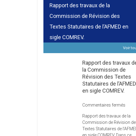
Rapport des travaux de la
Commission de Révision des
Textes Statutaires de l’AFMED en
sigle COMREV.
Voir to
Rapport des travaux d
la Commission de
Révision des Textes
Statutaires de l’AFME
en sigle COMREV.
sur
Commentaires fermés
Rapp
Rapport des travaux de la
des
Commission de Révision d
trava
Textes Statutaires de l’AFM
de
en sigle COMREV. Dans ce