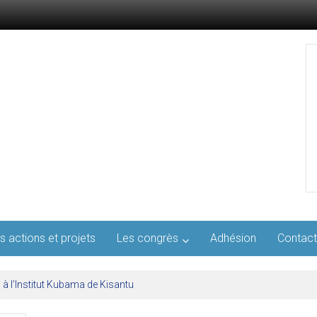
s actions et projets
Les congrès
Adhésion
Contact
l’AFMED : quatre jours pour penser la médecine d’aujourd’hui et de demai