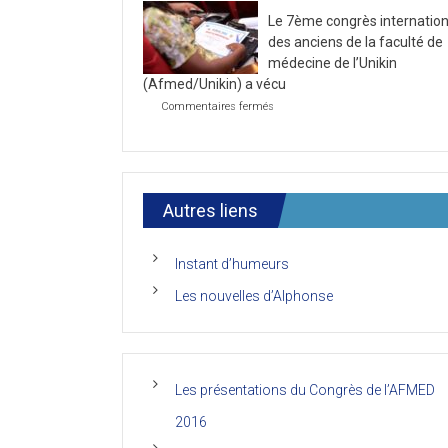
la
2021
Le 7ème congrès internation
première
journée
des anciens de la faculté de
du
médecine de l’Unikin
7ème
(Afmed/Unikin) a vécu
Congrès
de
sur
Commentaires fermés
l’AFMED
Le
7ème
congrès
international
des
anciens
Autres liens
de
la
faculté
Instant d’humeurs
de
médecine
Les nouvelles d’Alphonse
de
l’Unikin
(Afmed/Unikin)
a
vécu
Les présentations du Congrès de l’AFMED
2016