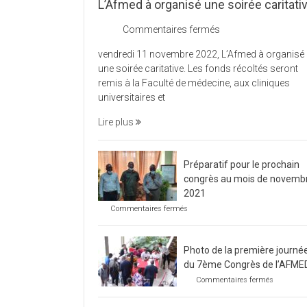
L’Afmed à organisé une soirée caritati
sur
Commentaires fermés
L’Afmed
vendredi 11 novembre 2022, L’Afmed à organisé
à
une soirée caritative. Les fonds récoltés seront
organisé
remis à la Faculté de médecine, aux cliniques
une
universitaires et
soirée
caritative
Lire plus
Préparatif pour le prochain
congrès au mois de novemb
2021
sur
Commentaires fermés
Préparatif
pour
le
Photo de la première journé
prochain
congrès
du 7ème Congrès de l’AFME
au
sur
Commentaires fermés
mois
Photo
de
de
novembre