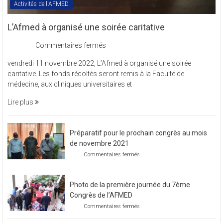
Activités de l'AFMED
L’Afmed à organisé une soirée caritative
sur
Commentaires fermés
L’Afmed
vendredi 11 novembre 2022, L’Afmed à organisé une soirée
à
caritative. Les fonds récoltés seront remis à la Faculté de
organisé
médecine, aux cliniques universitaires et
une
soirée
Lire plus
caritative
Préparatif pour le prochain congrès au mois
de novembre 2021
sur
Commentaires fermés
Préparatif
pour
le
Photo de la première journée du 7ème
prochain
congrès
Congrès de l’AFMED
au
sur
Commentaires fermés
mois
Photo
de
de