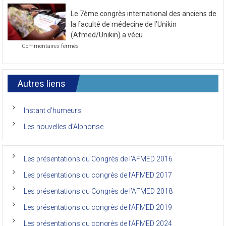
novembre
la
2021
Le 7ème congrès international des anciens de
première
journée
la faculté de médecine de l’Unikin
du
(Afmed/Unikin) a vécu
7ème
sur
Commentaires fermés
Congrès
Le
de
7ème
l’AFMED
congrès
international
Autres liens
des
anciens
de
Instant d’humeurs
la
faculté
Les nouvelles d’Alphonse
de
médecine
de
l’Unikin
Les présentations du Congrès de l’AFMED 2016
(Afmed/Unikin)
a
Les présentations du congrès de l’AFMED 2017
vécu
Les présentations du Congrès de l’AFMED 2018
Les présentations du congrès de l’AFMED 2019
Les présentations du congrès de l’AFMED 2024