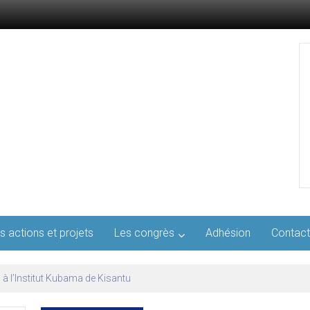
s actions et projets
Les congrès
Adhésion
Contact
l’AFMED : quatre jours pour penser la médecine d’aujourd’hui et de demai