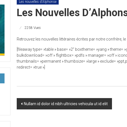
Les nouvelles d'Alphonse
Les Nouvelles D’Alphon
2258 Vues
Retrouvez les nouvelles littéraires écrites par notre confrère
[fileaway type= »table » base= »2″ boxtheme= »yang » theme= »
bulkdownload= »off » flightbox= »pdfs » manager= »off » iconco
thumbnails= »permanent » thumbsize= »large » exclude= »pp
redirect= »true »]
Post
Nullam id dolor id nibh ultricies vehicula ut id elit
navigation