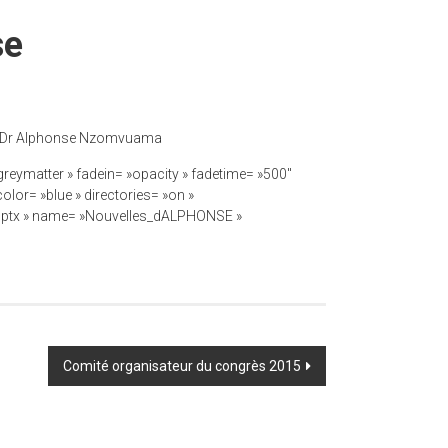
se
, le Dr Alphonse Nzomvuama
greymatter » fadein= »opacity » fadetime= »500″
lor= »blue » directories= »on »
t,pptx » name= »Nouvelles_dALPHONSE »
Comité organisateur du congrès 2015