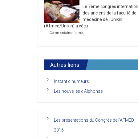
la
2021
Le 7ème congrès internation
première
journée
des anciens de la faculté de
du
médecine de l’Unikin
7ème
(Afmed/Unikin) a vécu
Congrès
de
sur
Commentaires fermés
l’AFMED
Le
7ème
congrès
international
des
anciens
Autres liens
de
la
faculté
Instant d’humeurs
de
médecine
Les nouvelles d’Alphonse
de
l’Unikin
(Afmed/Unikin)
a
vécu
Les présentations du Congrès de l’AFMED
2016