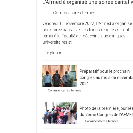
L’Afmed à organisé une soirée caritati
sur
Commentaires fermés
L’Afmed
vendredi 11 novembre 2022, L’Afmed à organisé
à
une soirée caritative. Les fonds récoltés seront
organisé
remis à la Faculté de médecine, aux cliniques
une
universitaires et
soirée
caritative
Lire plus
Préparatif pour le prochain
congrès au mois de novemb
2021
sur
Commentaires fermés
Préparatif
pour
le
Photo de la première journé
prochain
congrès
du 7ème Congrès de l’AFME
au
sur
Commentaires fermés
mois
Photo
de
de
novembre