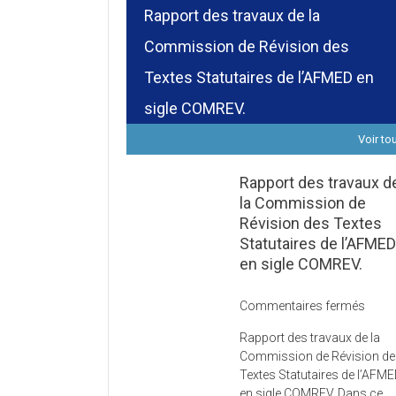
Rapport des travaux de la
Commission de Révision des
Textes Statutaires de l’AFMED en
sigle COMREV.
Voir to
Rapport des travaux d
la Commission de
Révision des Textes
Statutaires de l’AFME
en sigle COMREV.
sur
Commentaires fermés
Rapp
Rapport des travaux de la
des
Commission de Révision d
trava
Textes Statutaires de l’AFM
de
en sigle COMREV. Dans ce