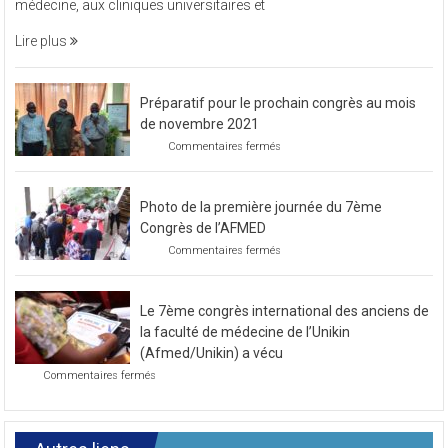
caritative. Les fonds récoltés seront remis à la Faculté de
organisé
médecine, aux cliniques universitaires et
une
soirée
Lire plus
caritative
Préparatif pour le prochain congrès au mois
de novembre 2021
sur
Commentaires fermés
Préparatif
pour
le
Photo de la première journée du 7ème
prochain
congrès
Congrès de l’AFMED
au
sur
Commentaires fermés
mois
Photo
de
de
novembre
la
2021
Le 7ème congrès international des anciens de
première
journée
la faculté de médecine de l’Unikin
du
(Afmed/Unikin) a vécu
7ème
sur
Commentaires fermés
Congrès
Le
de
7ème
l’AFMED
congrès