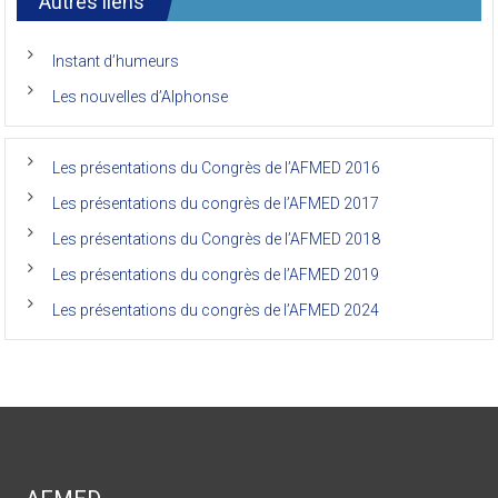
international
Autres liens
des
anciens
de
Instant d’humeurs
la
faculté
Les nouvelles d’Alphonse
de
médecine
de
l’Unikin
Les présentations du Congrès de l’AFMED 2016
(Afmed/Unikin)
a
Les présentations du congrès de l’AFMED 2017
vécu
Les présentations du Congrès de l’AFMED 2018
Les présentations du congrès de l’AFMED 2019
Les présentations du congrès de l’AFMED 2024