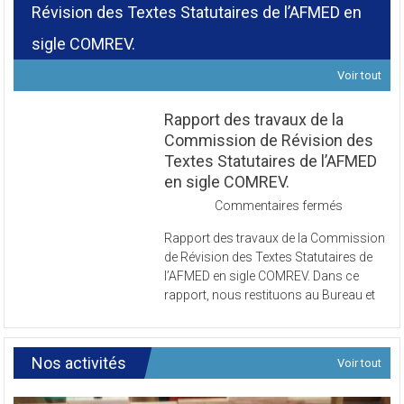
Révision des Textes Statutaires de l’AFMED en
sigle COMREV.
Voir tout
Rapport des travaux de la
Commission de Révision des
Textes Statutaires de l’AFMED
en sigle COMREV.
sur
Commentaires fermés
Rapport
Rapport des travaux de la Commission
des
de Révision des Textes Statutaires de
travaux
l’AFMED en sigle COMREV. Dans ce
de
rapport, nous restituons au Bureau et
la
Commissi
de
Révision
Nos activités
Voir tout
des