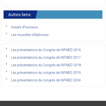
Le
de
7ème
l’AFMED
congrès
international
Autres liens
des
anciens
de
Instant d’humeurs
la
faculté
Les nouvelles d’Alphonse
de
médecine
de
l’Unikin
Les présentations du Congrès de l’AFMED 2016
(Afmed/Unikin)
a
Les présentations du congrès de l’AFMED 2017
vécu
Les présentations du Congrès de l’AFMED 2018
Les présentations du congrès de l’AFMED 2019
Les présentations du congrès de l’AFMED 2024