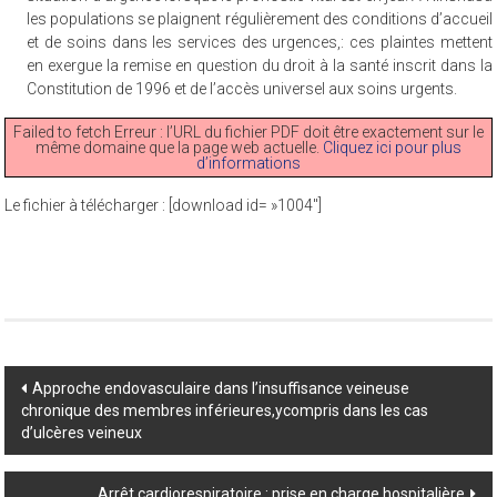
les populations se plaignent régulièrement des conditions d’accueil
et de soins dans les services des urgences,: ces plaintes mettent
en exergue la remise en question du droit à la santé inscrit dans la
Constitution de 1996 et de l’accès universel aux soins urgents.
Failed to fetch Erreur : l’URL du fichier PDF doit être exactement sur le
même domaine que la page web actuelle.
Cliquez ici pour plus
d’informations
Le fichier à télécharger : [download id= »1004″]
Post
Approche endovasculaire dans l’insuffisance veineuse
chronique des membres inférieures,ycompris dans les cas
navigation
d’ulcères veineux
Arrêt cardiorespiratoire : prise en charge hospitalière