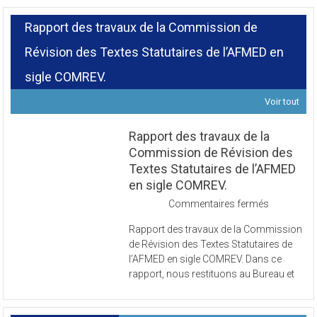
Rapport des travaux de la Commission de
Révision des Textes Statutaires de l’AFMED en
sigle COMREV.
Voir tout
Rapport des travaux de la
Commission de Révision des
Textes Statutaires de l’AFMED
en sigle COMREV.
sur
Commentaires fermés
Rapport
Rapport des travaux de la Commission
des
de Révision des Textes Statutaires de
travaux
l’AFMED en sigle COMREV. Dans ce
de
rapport, nous restituons au Bureau et
la
Commissi
de