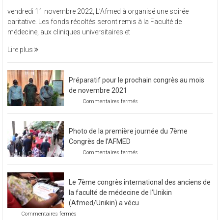
L’Afmed
vendredi 11 novembre 2022, L’Afmed à organisé une soirée
à
caritative. Les fonds récoltés seront remis à la Faculté de
organisé
médecine, aux cliniques universitaires et
une
soirée
Lire plus
caritative
Préparatif pour le prochain congrès au mois
de novembre 2021
sur
Commentaires fermés
Préparatif
pour
le
Photo de la première journée du 7ème
prochain
congrès
Congrès de l’AFMED
au
sur
Commentaires fermés
mois
Photo
de
de
novembre
la
2021
Le 7ème congrès international des anciens de
première
journée
la faculté de médecine de l’Unikin
du
(Afmed/Unikin) a vécu
7ème
sur
Commentaires fermés
Congrès