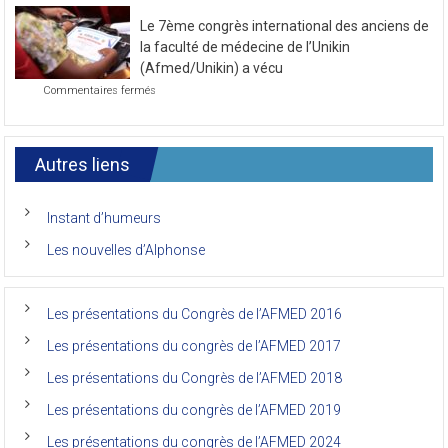
novembre
la
2021
Le 7ème congrès international des anciens de
première
journée
la faculté de médecine de l’Unikin
du
(Afmed/Unikin) a vécu
7ème
sur
Commentaires fermés
Congrès
Le
de
7ème
l’AFMED
congrès
international
Autres liens
des
anciens
de
Instant d’humeurs
la
faculté
Les nouvelles d’Alphonse
de
médecine
de
l’Unikin
Les présentations du Congrès de l’AFMED 2016
(Afmed/Unikin)
a
Les présentations du congrès de l’AFMED 2017
vécu
Les présentations du Congrès de l’AFMED 2018
Les présentations du congrès de l’AFMED 2019
Les présentations du congrès de l’AFMED 2024