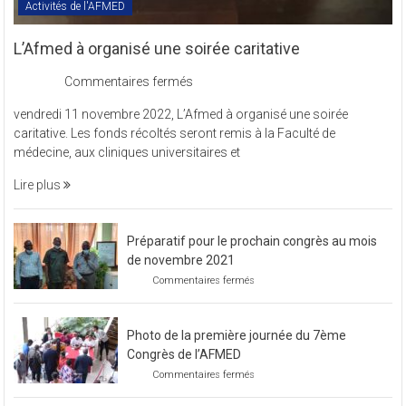
Activités de l'AFMED
L’Afmed à organisé une soirée caritative
sur
Commentaires fermés
L’Afmed
vendredi 11 novembre 2022, L’Afmed à organisé une soirée
à
caritative. Les fonds récoltés seront remis à la Faculté de
organisé
médecine, aux cliniques universitaires et
une
soirée
Lire plus
caritative
Préparatif pour le prochain congrès au mois
de novembre 2021
sur
Commentaires fermés
Préparatif
pour
le
Photo de la première journée du 7ème
prochain
congrès
Congrès de l’AFMED
au
sur
Commentaires fermés
mois
Photo
de
de