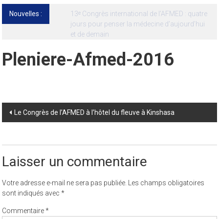
Nouvelles :
13ᵉ Congrès international de l’AFMED : quatre
jours pour penser la médecine d’aujourd’hui
et de demain
Pleniere-Afmed-2016
Post
Le Congrès de l’AFMED à l’hôtel du fleuve à Kinshasa
navigation
Laisser un commentaire
Votre adresse e-mail ne sera pas publiée.
Les champs obligatoires
sont indiqués avec
*
Commentaire
*