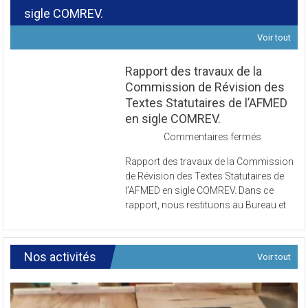
Révision des Textes Statutaires de l’AFMED en
sigle COMREV.
Voir tout
Rapport des travaux de la
Commission de Révision des
Textes Statutaires de l’AFMED
en sigle COMREV.
sur
Commentaires fermés
Rapport
Rapport des travaux de la Commission
des
de Révision des Textes Statutaires de
travaux
l’AFMED en sigle COMREV. Dans ce
de
rapport, nous restituons au Bureau et
la
Commissi
de
Révision
Nos activités
Voir tout
des
Textes