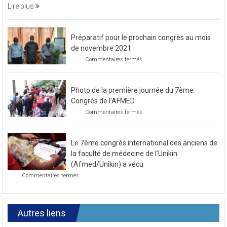
une
soirée
Lire plus
caritative
Préparatif pour le prochain congrès au mois
de novembre 2021
sur
Commentaires fermés
Préparatif
pour
le
Photo de la première journée du 7ème
prochain
congrès
Congrès de l’AFMED
au
sur
Commentaires fermés
mois
Photo
de
de
novembre
la
2021
Le 7ème congrès international des anciens de
première
journée
la faculté de médecine de l’Unikin
du
(Afmed/Unikin) a vécu
7ème
sur
Commentaires fermés
Congrès
Le
de
7ème
l’AFMED
congrès
international
Autres liens
des