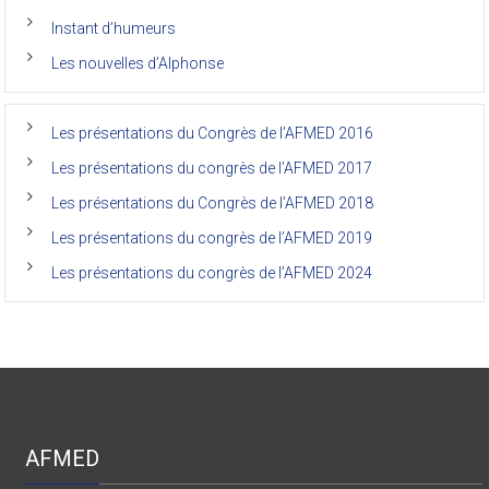
anciens
de
Instant d’humeurs
la
faculté
Les nouvelles d’Alphonse
de
médecine
de
l’Unikin
Les présentations du Congrès de l’AFMED 2016
(Afmed/Unikin)
a
Les présentations du congrès de l’AFMED 2017
vécu
Les présentations du Congrès de l’AFMED 2018
Les présentations du congrès de l’AFMED 2019
Les présentations du congrès de l’AFMED 2024
AFMED