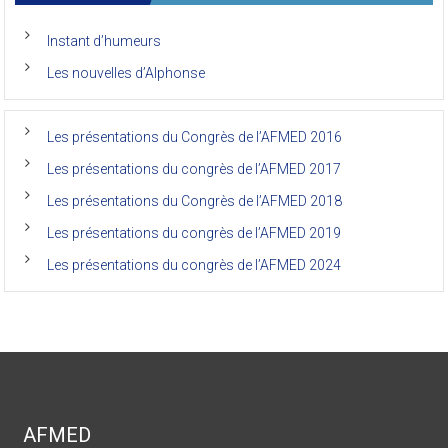
Autres liens
des
anciens
de
Instant d’humeurs
la
faculté
Les nouvelles d’Alphonse
de
médecine
de
l’Unikin
Les présentations du Congrès de l’AFMED 2016
(Afmed/Unikin)
a
Les présentations du congrès de l’AFMED 2017
vécu
Les présentations du Congrès de l’AFMED 2018
Les présentations du congrès de l’AFMED 2019
Les présentations du congrès de l’AFMED 2024