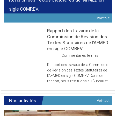
Révision des Textes Statutaires de l’AFMED en
sigle COMREV.
Voir tout
Rapport des travaux de la
Commission de Révision des
Textes Statutaires de l’AFMED
en sigle COMREV.
sur
Commentaires fermés
Rapport
Rapport des travaux de la Commission
des
de Révision des Textes Statutaires de
travaux
l’AFMED en sigle COMREV. Dans ce
de
rapport, nous restituons au Bureau et
la
Commissi
de
Révision
Nos activités
Voir tout
des
Textes