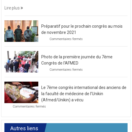
médecine, aux cliniques universitaires et
une
soirée
Lire plus
caritative
Préparatif pour le prochain congrès au mois
de novembre 2021
sur
Commentaires fermés
Préparatif
pour
le
Photo de la première journée du 7ème
prochain
congrès
Congrès de l’AFMED
au
sur
Commentaires fermés
mois
Photo
de
de
novembre
la
2021
Le 7ème congrès international des anciens de
première
journée
la faculté de médecine de l’Unikin
du
(Afmed/Unikin) a vécu
7ème
sur
Commentaires fermés
Congrès
Le
de
7ème
l’AFMED
congrès
international