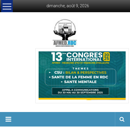
Skip
dimanche, août 9, 2026
to
content
AFMED
Anciens
de
la
faculté
de
Médecine