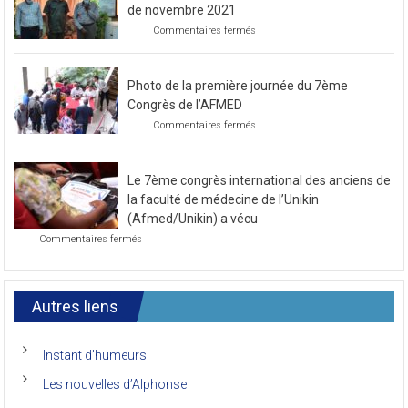
Préparatif pour le prochain congrès au mois
de novembre 2021
sur
Commentaires fermés
Préparatif
pour
le
Photo de la première journée du 7ème
prochain
congrès
Congrès de l’AFMED
au
sur
Commentaires fermés
mois
Photo
de
de
novembre
la
2021
Le 7ème congrès international des anciens de
première
journée
la faculté de médecine de l’Unikin
du
(Afmed/Unikin) a vécu
7ème
sur
Commentaires fermés
Congrès
Le
de
7ème
l’AFMED
congrès
international
Autres liens
des
anciens
de
Instant d’humeurs
la
faculté
Les nouvelles d’Alphonse
de