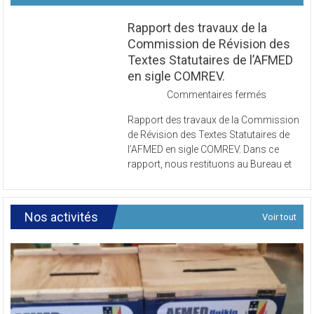
Voir tout
Rapport des travaux de la
Commission de Révision des
Textes Statutaires de l’AFMED
en sigle COMREV.
sur
Commentaires fermés
Rapport
Rapport des travaux de la Commission
des
de Révision des Textes Statutaires de
travaux
l’AFMED en sigle COMREV. Dans ce
de
rapport, nous restituons au Bureau et
la
Commissi
de
Révision
Nos activités
Voir tout
des
Textes
Statutaires
de
l’AFMED