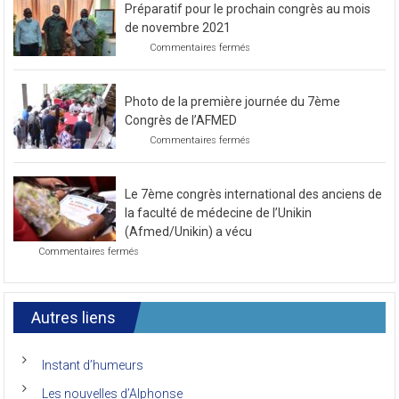
Préparatif pour le prochain congrès au mois
de novembre 2021
sur
Commentaires fermés
Préparatif
pour
le
Photo de la première journée du 7ème
prochain
congrès
Congrès de l’AFMED
au
sur
Commentaires fermés
mois
Photo
de
de
novembre
la
2021
Le 7ème congrès international des anciens de
première
journée
la faculté de médecine de l’Unikin
du
(Afmed/Unikin) a vécu
7ème
sur
Commentaires fermés
Congrès
Le
de
7ème
l’AFMED
congrès
international
Autres liens
des
anciens
de
Instant d’humeurs
la
faculté