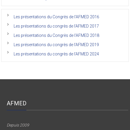
Les nouvelles d’Alphonse
de
médecine
de
l’Unikin
Les présentations du Congrès de l’AFMED 2016
(Afmed/Unikin)
a
Les présentations du congrès de l’AFMED 2017
vécu
Les présentations du Congrès de l’AFMED 2018
Les présentations du congrès de l’AFMED 2019
Les présentations du congrès de l’AFMED 2024
AFMED