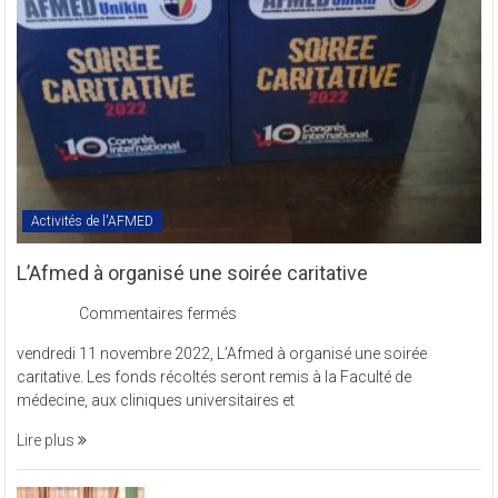
en
sigle
COMREV.
Activités de l'AFMED
L’Afmed à organisé une soirée caritative
sur
Commentaires fermés
L’Afmed
vendredi 11 novembre 2022, L’Afmed à organisé une soirée
à
caritative. Les fonds récoltés seront remis à la Faculté de
organisé
médecine, aux cliniques universitaires et
une
soirée
Lire plus
caritative