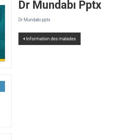
Dr Mundabı Pptx
Dr Mundabı pptx
Post
Information des malades
navigation