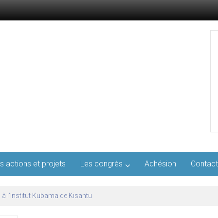
s actions et projets
Les congrès
Adhésion
Contact
l’AFMED : quatre jours pour penser la médecine d’aujourd’hui et de demai