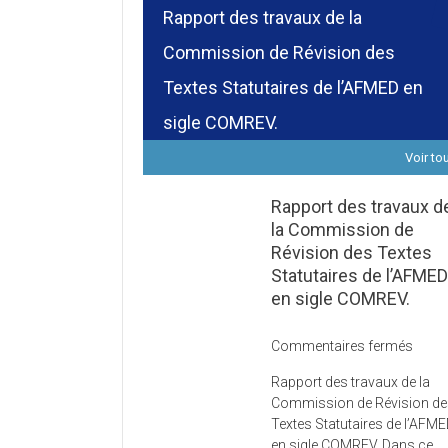
Rapport des travaux de la
Commission de Révision des
Textes Statutaires de l’AFMED en
sigle COMREV.
Voir to
Rapport des travaux d
la Commission de
Révision des Textes
Statutaires de l’AFME
en sigle COMREV.
sur
Commentaires fermés
Rapp
Rapport des travaux de la
des
Commission de Révision d
trava
Textes Statutaires de l’AFM
de
en sigle COMREV. Dans ce