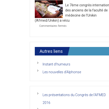
la
2021
Le 7ème congrès internation
première
journée
des anciens de la faculté de
du
médecine de l’Unikin
7ème
(Afmed/Unikin) a vécu
Congrès
de
sur
Commentaires fermés
l’AFMED
Le
7ème
congrès
international
des
anciens
Autres liens
de
la
faculté
Instant d’humeurs
de
médecine
Les nouvelles d’Alphonse
de
l’Unikin
(Afmed/Unikin)
a
vécu
Les présentations du Congrès de l’AFMED
2016