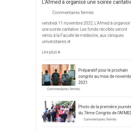
L’Afmed à organisé une soirée caritati
sur
Commentaires fermés
L’Afmed
vendredi 11 novembre 2022, L’Afmed à organisé
à
une soirée caritative. Les fonds récoltés seront
organisé
remis à la Faculté de médecine, aux cliniques
une
universitaires et
soirée
caritative
Lire plus
Préparatif pour le prochain
congrès au mois de novemb
2021
sur
Commentaires fermés
Préparatif
pour
le
Photo de la première journé
prochain
congrès
du 7ème Congrès de l’AFME
au
sur
Commentaires fermés
mois
Photo
de
de
novembre