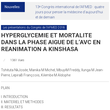
Nouvelles :
13ᵉ Congrès international de l’AFMED : quatre
jours pour penser la médecine d’aujourd’hui
et de demain
Les présentations du Congrès de l'AFMED 2018
HYPERGLYCEMIE ET MORTALITE
DANS LA PHASE AIGUE DE L’AVC EN
REANIMATION A KINSHASA
1361 Vues
Tshituta NkJosée, Manika M Michel, MbuyiM Freddy, Ilunga M Jean-
Pierre, LepiraB Françcois, Kilembe M Aldophe
PLAN
I. INTRODUCTION
II. MATERIEL ET METHODES
III. RESULTATS