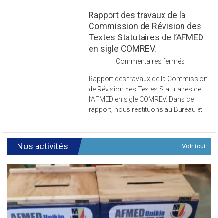
Rapport des travaux de la
Commission de Révision des
Textes Statutaires de l’AFMED
en sigle COMREV.
sur
Commentaires fermés
Rapport
Rapport des travaux de la Commission
des
de Révision des Textes Statutaires de
travaux
l’AFMED en sigle COMREV. Dans ce
de
rapport, nous restituons au Bureau et
la
Commissi
de
Révision
Nos activités
Voir tout
des
Textes
Statutaires
de
l’AFMED
en
sigle