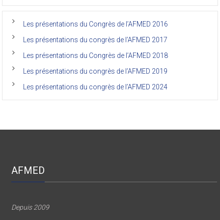
médecine
de
l’Unikin
Les présentations du Congrès de l’AFMED 2016
(Afmed/Unikin)
a
Les présentations du congrès de l’AFMED 2017
vécu
Les présentations du Congrès de l’AFMED 2018
Les présentations du congrès de l’AFMED 2019
Les présentations du congrès de l’AFMED 2024
AFMED
Depuis 2009