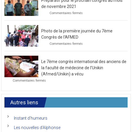
Préparatif pour le prochain congrès au mois
de novembre 2021
sur
Commentaires fermés
Préparatif
pour
le
Photo de la première journée du 7ème
prochain
congrès
Congrès de l’AFMED
au
sur
Commentaires fermés
mois
Photo
de
de
novembre
la
2021
Le 7ème congrès international des anciens de
première
journée
la faculté de médecine de l’Unikin
du
(Afmed/Unikin) a vécu
7ème
sur
Commentaires fermés
Congrès
Le
de
7ème
l’AFMED
congrès
international
Autres liens
des
anciens
de
Instant d’humeurs
la
faculté
Les nouvelles d’Alphonse
de