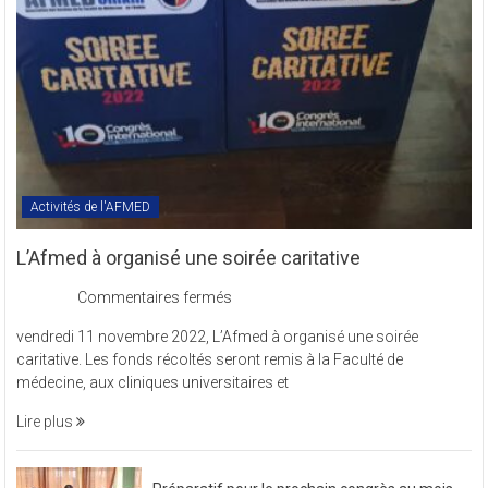
COMREV.
Activités de l'AFMED
L’Afmed à organisé une soirée caritative
sur
Commentaires fermés
L’Afmed
vendredi 11 novembre 2022, L’Afmed à organisé une soirée
à
caritative. Les fonds récoltés seront remis à la Faculté de
organisé
médecine, aux cliniques universitaires et
une
soirée
Lire plus
caritative