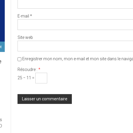
E-mail
*
Site web
ut
Enregistrer mon nom, mon e-mail et mon site dans le navi
e
Résoudre :
*
25 − 11 =
D
ort
es
ux
ED