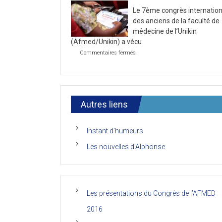
la
2021
Le 7ème congrès internation
première
journée
des anciens de la faculté de
du
médecine de l’Unikin
7ème
(Afmed/Unikin) a vécu
Congrès
de
sur
Commentaires fermés
l’AFMED
Le
7ème
congrès
international
des
anciens
Autres liens
de
la
faculté
Instant d’humeurs
de
médecine
Les nouvelles d’Alphonse
de
l’Unikin
(Afmed/Unikin)
a
vécu
Les présentations du Congrès de l’AFMED
2016