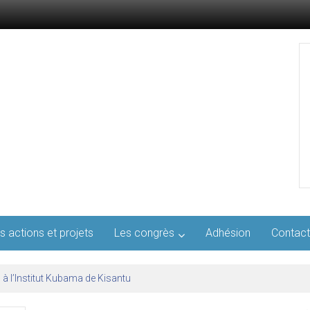
s actions et projets
Les congrès
Adhésion
Contact
l’AFMED : quatre jours pour penser la médecine d’aujourd’hui et de demai