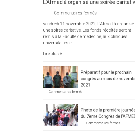
L’Afmed à organisé une soirée caritati
sur
Commentaires fermés
L’Afmed
vendredi 11 novembre 2022, L’Afmed à organisé
à
une soirée caritative. Les fonds récoltés seront
organisé
remis à la Faculté de médecine, aux cliniques
une
universitaires et
soirée
caritative
Lire plus
Préparatif pour le prochain
congrès au mois de novemb
2021
sur
Commentaires fermés
Préparatif
pour
le
Photo de la première journé
prochain
congrès
du 7ème Congrès de l’AFME
au
sur
Commentaires fermés
mois
Photo
de
de
novembre