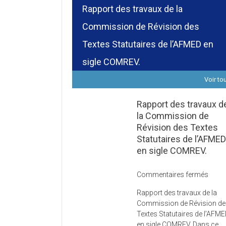
Rapport des travaux de la
Commission de Révision des
Textes Statutaires de l’AFMED en
sigle COMREV.
Voir to
Rapport des travaux d
la Commission de
Révision des Textes
Statutaires de l’AFME
en sigle COMREV.
sur
Commentaires fermés
Rapp
Rapport des travaux de la
des
Commission de Révision d
trava
Textes Statutaires de l’AFM
de
en sigle COMREV. Dans ce