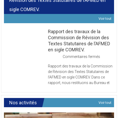
Révision des Textes Statutaires de l’AFMED en
sigle COMREV.
Voir tout
Rapport des travaux de la
Commission de Révision des
Textes Statutaires de l’AFMED
en sigle COMREV.
sur
Commentaires fermés
Rapport
Rapport des travaux de la Commission
des
de Révision des Textes Statutaires de
travaux
l’AFMED en sigle COMREV. Dans ce
de
rapport, nous restituons au Bureau et
la
Commissi
de
Révision
Nos activités
Voir tout
des
Textes
Statutaires