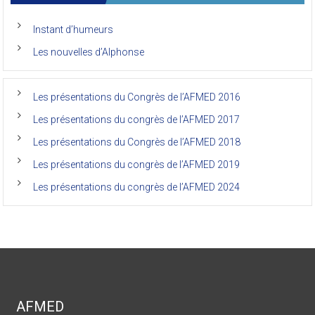
anciens
de
Instant d’humeurs
la
faculté
Les nouvelles d’Alphonse
de
médecine
de
l’Unikin
Les présentations du Congrès de l’AFMED 2016
(Afmed/Unikin)
a
Les présentations du congrès de l’AFMED 2017
vécu
Les présentations du Congrès de l’AFMED 2018
Les présentations du congrès de l’AFMED 2019
Les présentations du congrès de l’AFMED 2024
AFMED