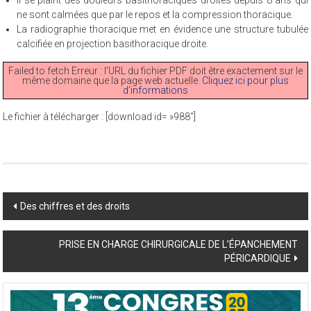
Il se plaint des douleurs basithoraciques droites depuis 8 ans qui
ne sont calmées que par le repos et la compression thoracique.
La radiographie thoracique met en évidence une structure tubulée
calcifiée en projection basithoracique droite.
Failed to fetch Erreur : l’URL du fichier PDF doit être exactement sur le
même domaine que la page web actuelle.
Cliquez ici pour plus
d’informations
Le fichier à télécharger : [download id= »988″]
Post
Des chiffres et des droits
navigation
PRISE EN CHARGE CHIRURGICALE DE L’ÉPANCHEMENT
PÉRICARDIQUE