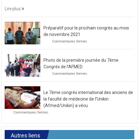
soirée
Lire plus
caritative
Préparatif pour le prochain congrès au mois
de novembre 2021
sur
Commentaires fermés
Préparatif
pour
le
Photo de la première journée du 7ème
prochain
congrès
Congrès de l’AFMED
au
sur
Commentaires fermés
mois
Photo
de
de
novembre
la
2021
Le 7ème congrès international des anciens de
première
journée
la faculté de médecine de l’Unikin
du
(Afmed/Unikin) a vécu
7ème
sur
Commentaires fermés
Congrès
Le
de
7ème
l’AFMED
congrès
international
Autres liens
des