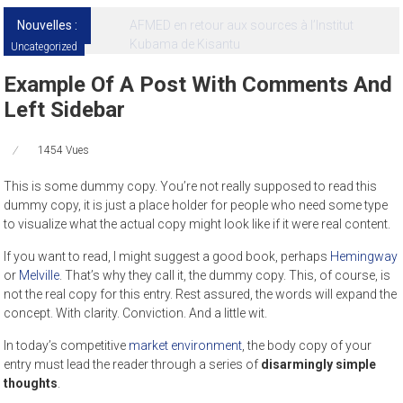
Nouvelles :
13ᵉ Congrès international de l’AFMED : quatre
jours pour penser la médecine d’aujourd’hui
et de demain
Uncategorized
Example Of A Post With Comments And
Left Sidebar
1454 Vues
This is some dummy copy. You’re not really supposed to read this
dummy copy, it is just a place holder for people who need some type
to visualize what the actual copy might look like if it were real content.
If you want to read, I might suggest a good book, perhaps
Hemingway
or
Melville
. That’s why they call it, the dummy copy. This, of course, is
not the real copy for this entry. Rest assured, the words will expand the
concept. With clarity. Conviction. And a little wit.
In today’s competitive
market environment
, the body copy of your
entry must lead the reader through a series of
disarmingly simple
thoughts
.