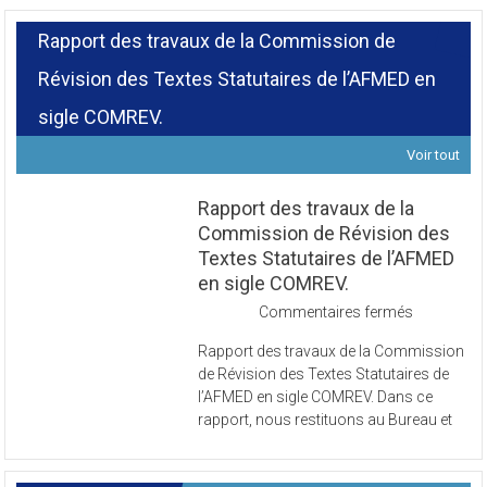
Rapport des travaux de la Commission de
Révision des Textes Statutaires de l’AFMED en
sigle COMREV.
Voir tout
Rapport des travaux de la
Commission de Révision des
Textes Statutaires de l’AFMED
en sigle COMREV.
sur
Commentaires fermés
Rapport
Rapport des travaux de la Commission
des
de Révision des Textes Statutaires de
travaux
l’AFMED en sigle COMREV. Dans ce
de
rapport, nous restituons au Bureau et
la
Commissi