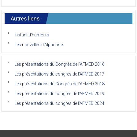
sur
Commentaires fermés
Congrès
Le
de
7ème
l’AFMED
congrès
international
Autres liens
des
anciens
de
Instant d’humeurs
la
faculté
Les nouvelles d’Alphonse
de
médecine
de
l’Unikin
Les présentations du Congrès de l’AFMED 2016
(Afmed/Unikin)
a
Les présentations du congrès de l’AFMED 2017
vécu
Les présentations du Congrès de l’AFMED 2018
Les présentations du congrès de l’AFMED 2019
Les présentations du congrès de l’AFMED 2024