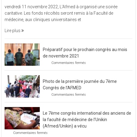
sur
Commentaires fermés
L’Afmed
vendredi 11 novembre 2022, L’Afmed à organisé une soirée
à
caritative. Les fonds récoltés seront remis à la Faculté de
organisé
médecine, aux cliniques universitaires et
une
soirée
Lire plus
caritative
Préparatif pour le prochain congrès au mois
de novembre 2021
sur
Commentaires fermés
Préparatif
pour
le
Photo de la première journée du 7ème
prochain
congrès
Congrès de l’AFMED
au
sur
Commentaires fermés
mois
Photo
de
de
novembre
la
2021
Le 7ème congrès international des anciens de
première
journée
la faculté de médecine de l’Unikin
du
(Afmed/Unikin) a vécu
7ème