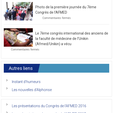
le
Photo de la première journée du 7ème
prochain
congrès
Congrès de l’AFMED
au
sur
Commentaires fermés
mois
Photo
de
de
novembre
la
2021
Le 7ème congrès international des anciens de
première
journée
la faculté de médecine de l’Unikin
du
(Afmed/Unikin) a vécu
7ème
sur
Commentaires fermés
Congrès
Le
de
7ème
l’AFMED
congrès
international
Autres liens
des
anciens
de
Instant d’humeurs
la
faculté
Les nouvelles d’Alphonse
de
médecine
de
l’Unikin
Les présentations du Congrès de l’AFMED 2016
(Afmed/Unikin)
a