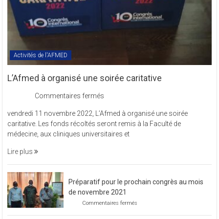
Activités de l'AFMED
L’Afmed à organisé une soirée caritative
sur
Commentaires fermés
L’Afmed
vendredi 11 novembre 2022, L’Afmed à organisé une soirée
à
caritative. Les fonds récoltés seront remis à la Faculté de
organisé
médecine, aux cliniques universitaires et
une
soirée
Lire plus
caritative
Préparatif pour le prochain congrès au mois
de novembre 2021
sur
Commentaires fermés
Préparatif
pour