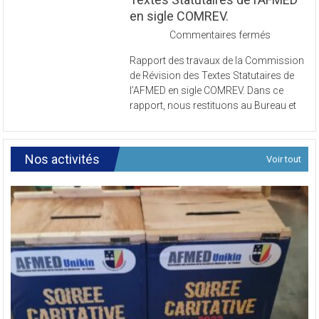
en sigle COMREV.
sur
Commentaires fermés
Rapport
Rapport des travaux de la Commission
des
de Révision des Textes Statutaires de
travaux
l’AFMED en sigle COMREV. Dans ce
de
rapport, nous restituons au Bureau et
la
Commissi
de
Révision
Nos activités
Voir tout
des
Textes
Statutaires
de
l’AFMED
en
sigle
COMREV.