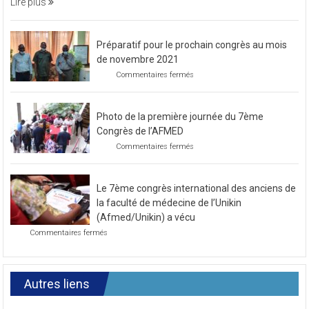
Lire plus
caritative
Préparatif pour le prochain congrès au mois
de novembre 2021
sur
Commentaires fermés
Préparatif
pour
le
Photo de la première journée du 7ème
prochain
congrès
Congrès de l’AFMED
au
sur
Commentaires fermés
mois
Photo
de
de
novembre
la
2021
Le 7ème congrès international des anciens de
première
journée
la faculté de médecine de l’Unikin
du
(Afmed/Unikin) a vécu
7ème
sur
Commentaires fermés
Congrès
Le
de
7ème
l’AFMED
congrès
international
Autres liens
des
anciens