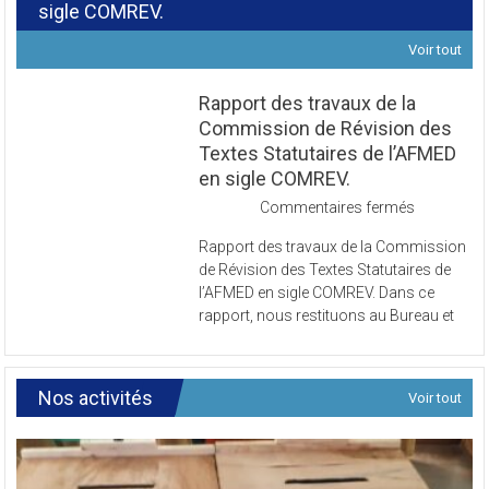
sigle COMREV.
Voir tout
Rapport des travaux de la
Commission de Révision des
Textes Statutaires de l’AFMED
en sigle COMREV.
sur
Commentaires fermés
Rapport
Rapport des travaux de la Commission
des
de Révision des Textes Statutaires de
travaux
l’AFMED en sigle COMREV. Dans ce
de
rapport, nous restituons au Bureau et
la
Commissi
de
Révision
Nos activités
Voir tout
des
Textes
Statutaires
de