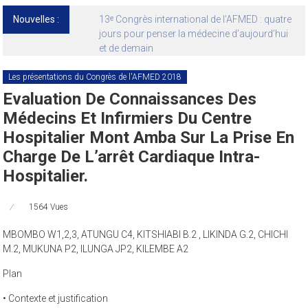
Nouvelles :
13ᵉ Congrès international de l’AFMED : quatre
jours pour penser la médecine d’aujourd’hui
et de demain
Les présentations du Congrès de l'AFMED 2018
Evaluation De Connaissances Des
Médecins Et Infirmiers Du Centre
Hospitalier Mont Amba Sur La Prise En
Charge De L’arrêt Cardiaque Intra-
Hospitalier.
1564 Vues
MBOMBO W1,2,3, ATUNGU C4, KITSHIABI B.2 , LIKINDA G.2, CHICHI
M.2, MUKUNA P2, ILUNGA JP2, KILEMBE A2
Plan
• Contexte et justification