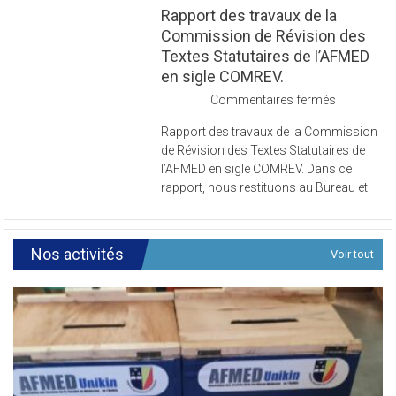
Rapport des travaux de la
Commission de Révision des
Textes Statutaires de l’AFMED
en sigle COMREV.
sur
Commentaires fermés
Rapport
Rapport des travaux de la Commission
des
de Révision des Textes Statutaires de
travaux
l’AFMED en sigle COMREV. Dans ce
de
rapport, nous restituons au Bureau et
la
Commissi
de
Révision
Nos activités
Voir tout
des
Textes
Statutaires
de
l’AFMED
en
sigle
COMREV.