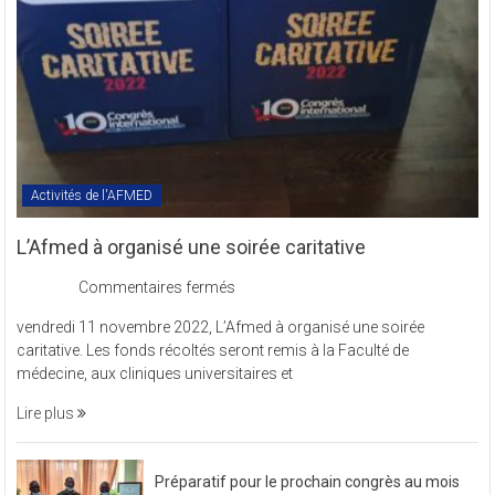
Activités de l'AFMED
L’Afmed à organisé une soirée caritative
sur
Commentaires fermés
L’Afmed
vendredi 11 novembre 2022, L’Afmed à organisé une soirée
à
caritative. Les fonds récoltés seront remis à la Faculté de
organisé
médecine, aux cliniques universitaires et
une
soirée
Lire plus
caritative
Préparatif pour le prochain congrès au mois