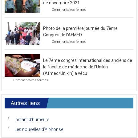
de novembre 2021
sur
Commentaires fermés
Préparatif
pour
le
Photo de la première journée du 7ème
prochain
congrès
Congrès de l’AFMED
au
sur
Commentaires fermés
mois
Photo
de
de
novembre
la
2021
Le 7ème congrès international des anciens de
première
journée
la faculté de médecine de l’Unikin
du
(Afmed/Unikin) a vécu
7ème
sur
Commentaires fermés
Congrès
Le
de
7ème
l’AFMED
congrès
international
Autres liens
des
anciens
de
Instant d’humeurs
la
faculté
Les nouvelles d’Alphonse
de
médecine