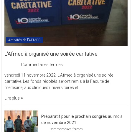
Activités de l'AFMED
L’Afmed à organisé une soirée caritative
sur
Commentaires fermés
L’Afmed
vendredi 11 novembre 2022, L’Afmed à organisé une soirée
à
caritative. Les fonds récoltés seront remis à la Faculté de
organisé
médecine, aux cliniques universitaires et
une
soirée
Lire plus
caritative
Préparatif pour le prochain congrès au mois
de novembre 2021