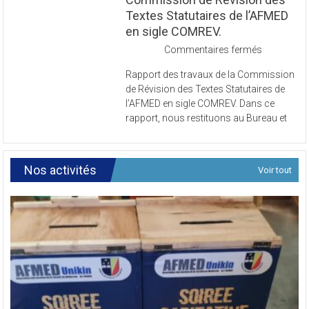
Commission de Révision des
Textes Statutaires de l’AFMED
en sigle COMREV.
sur
Commentaires fermés
Rapport
Rapport des travaux de la Commission
des
de Révision des Textes Statutaires de
travaux
l’AFMED en sigle COMREV. Dans ce
de
rapport, nous restituons au Bureau et
la
Commissi
de
Révision
Nos activités
Voir tout
des
Textes
Statutaires
de
l’AFMED
en
sigle
COMREV.