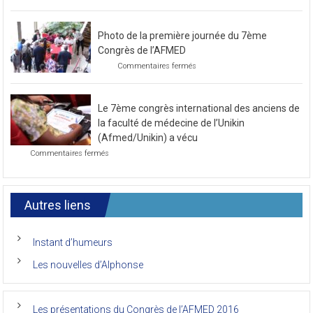
sur
Commentaires fermés
Préparatif
pour
le
Photo de la première journée du 7ème
prochain
congrès
Congrès de l’AFMED
au
sur
Commentaires fermés
mois
Photo
de
de
novembre
la
2021
Le 7ème congrès international des anciens de
première
journée
la faculté de médecine de l’Unikin
du
(Afmed/Unikin) a vécu
7ème
sur
Commentaires fermés
Congrès
Le
de
7ème
l’AFMED
congrès
international
Autres liens
des
anciens
de
Instant d’humeurs
la
faculté
Les nouvelles d’Alphonse
de
médecine
de
l’Unikin