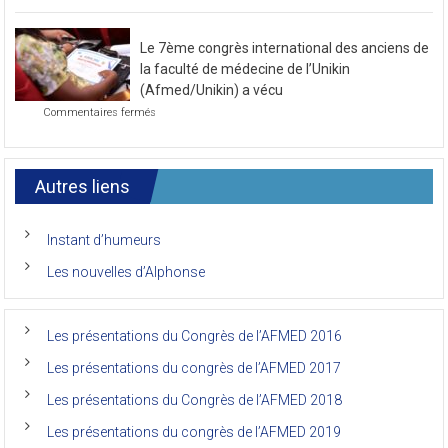
sur
Commentaires fermés
mois
Photo
de
de
novembre
la
2021
Le 7ème congrès international des anciens de
première
journée
la faculté de médecine de l’Unikin
du
(Afmed/Unikin) a vécu
7ème
sur
Commentaires fermés
Congrès
Le
de
7ème
l’AFMED
congrès
international
Autres liens
des
anciens
de
Instant d’humeurs
la
faculté
Les nouvelles d’Alphonse
de
médecine
de
l’Unikin
Les présentations du Congrès de l’AFMED 2016
(Afmed/Unikin)
a
Les présentations du congrès de l’AFMED 2017
vécu
Les présentations du Congrès de l’AFMED 2018