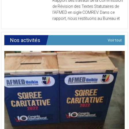
Rapport
Rapport des travaux de la Commission
des
de Révision des Textes Statutaires de
travaux
l’AFMED en sigle COMREV. Dans ce
de
rapport, nous restituons au Bureau et
la
Commissi
de
Révision
Nos activités
Voir tout
des
Textes
Statutaires
de
l’AFMED
en
sigle
COMREV.