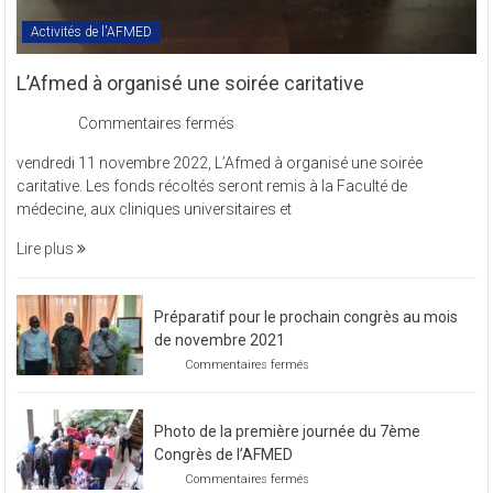
Activités de l'AFMED
L’Afmed à organisé une soirée caritative
sur
Commentaires fermés
L’Afmed
vendredi 11 novembre 2022, L’Afmed à organisé une soirée
à
caritative. Les fonds récoltés seront remis à la Faculté de
organisé
médecine, aux cliniques universitaires et
une
soirée
Lire plus
caritative
Préparatif pour le prochain congrès au mois
de novembre 2021
sur
Commentaires fermés
Préparatif
pour
le
Photo de la première journée du 7ème
prochain
congrès
Congrès de l’AFMED
au