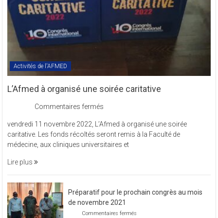
Activités de l'AFMED
L’Afmed à organisé une soirée caritative
sur
Commentaires fermés
L’Afmed
vendredi 11 novembre 2022, L’Afmed à organisé une soirée
à
caritative. Les fonds récoltés seront remis à la Faculté de
organisé
médecine, aux cliniques universitaires et
une
soirée
Lire plus
caritative
Préparatif pour le prochain congrès au mois
de novembre 2021
sur
Commentaires fermés