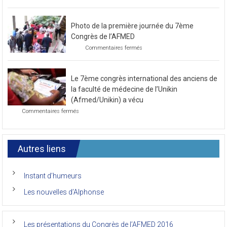
Préparatif
pour
le
Photo de la première journée du 7ème
prochain
congrès
Congrès de l’AFMED
au
sur
Commentaires fermés
mois
Photo
de
de
novembre
la
2021
Le 7ème congrès international des anciens de
première
journée
la faculté de médecine de l’Unikin
du
(Afmed/Unikin) a vécu
7ème
sur
Commentaires fermés
Congrès
Le
de
7ème
l’AFMED
congrès
international
Autres liens
des
anciens
de
Instant d’humeurs
la
faculté
Les nouvelles d’Alphonse
de
médecine
de
l’Unikin
Les présentations du Congrès de l’AFMED 2016
(Afmed/Unikin)