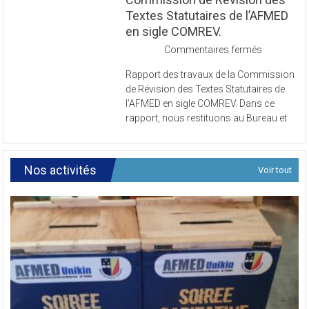
Textes Statutaires de l’AFMED
en sigle COMREV.
sur
Commentaires fermés
Rapport
Rapport des travaux de la Commission
des
de Révision des Textes Statutaires de
travaux
l’AFMED en sigle COMREV. Dans ce
de
rapport, nous restituons au Bureau et
la
Commissi
de
Révision
Nos activités
Voir tout
des
Textes
Statutaires
de
l’AFMED
en
sigle
COMREV.