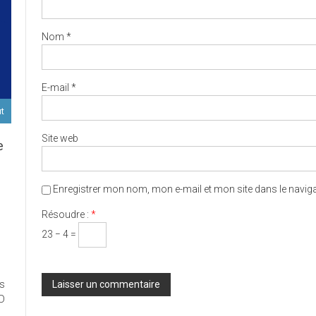
Nom
*
E-mail
*
ut
Site web
e
Enregistrer mon nom, mon e-mail et mon site dans le navi
D
Résoudre :
*
23 − 4 =
ort
es
ux
ED