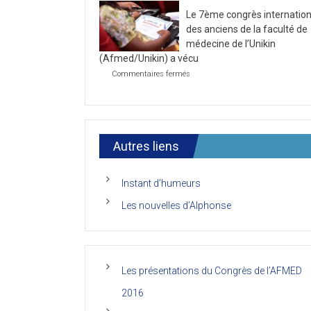
la
2021
Le 7ème congrès internation
première
journée
des anciens de la faculté de
du
médecine de l’Unikin
7ème
(Afmed/Unikin) a vécu
Congrès
de
sur
Commentaires fermés
l’AFMED
Le
7ème
congrès
international
des
anciens
Autres liens
de
la
faculté
Instant d’humeurs
de
médecine
Les nouvelles d’Alphonse
de
l’Unikin
(Afmed/Unikin)
a
vécu
Les présentations du Congrès de l’AFMED
2016