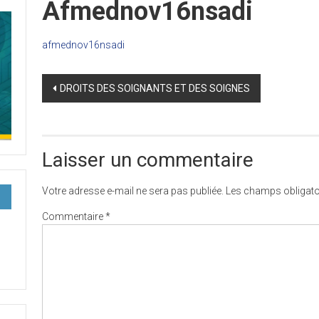
Afmednov16nsadi
afmednov16nsadi
Post
DROITS DES SOIGNANTS ET DES SOIGNES
navigation
Laisser un commentaire
Votre adresse e-mail ne sera pas publiée.
Les champs obligato
Commentaire
*