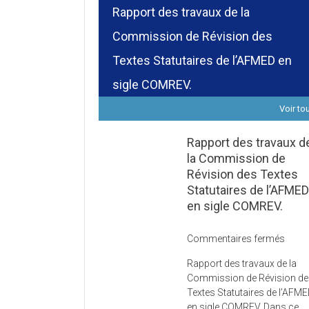
Rapport des travaux de la
Commission de Révision des
Textes Statutaires de l’AFMED en
sigle COMREV.
Voir to
Rapport des travaux d
la Commission de
Révision des Textes
Statutaires de l’AFME
en sigle COMREV.
sur
Commentaires fermés
Rapp
Rapport des travaux de la
des
Commission de Révision d
trava
Textes Statutaires de l’AFM
de
en sigle COMREV. Dans ce