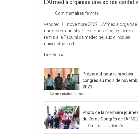
L’Afmed à organisé une soirée caritati
sur
Commentaires fermés
L’Afmed
vendredi 11 novembre 2022, L’Afmed à organisé
à
une soirée caritative. Les fonds récoltés seront
organisé
remis à la Faculté de médecine, aux cliniques
une
universitaires et
soirée
caritative
Lire plus
Préparatif pour le prochain
congrès au mois de novemb
2021
sur
Commentaires fermés
Préparatif
pour
le
Photo de la première journé
prochain
congrès
du 7ème Congrès de l’AFME
au
sur
Commentaires fermés
mois
Photo
de
de
novembre