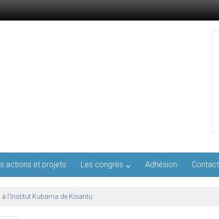
s actions et projets
Les congrès
Adhésion
Contact
l’AFMED : quatre jours pour penser la médecine d’aujourd’hui et de demai