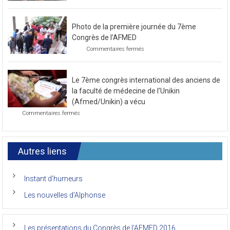
Préparatif
pour
le
Photo de la première journée du 7ème
prochain
congrès
Congrès de l’AFMED
au
sur
Commentaires fermés
mois
Photo
de
de
novembre
la
2021
Le 7ème congrès international des anciens de
première
journée
la faculté de médecine de l’Unikin
du
(Afmed/Unikin) a vécu
7ème
sur
Commentaires fermés
Congrès
Le
de
7ème
l’AFMED
congrès
international
Autres liens
des
anciens
de
Instant d’humeurs
la
faculté
Les nouvelles d’Alphonse
de
médecine
de
l’Unikin
Les présentations du Congrès de l’AFMED 2016
(Afmed/Unikin)