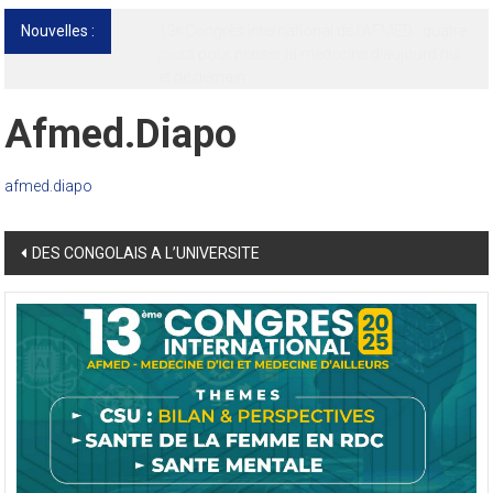
Nouvelles :
13ᵉ Congrès international de l’AFMED : quatre
jours pour penser la médecine d’aujourd’hui
et de demain
Afmed.diapo
afmed.diapo
Post
DES CONGOLAIS A L’UNIVERSITE
navigation