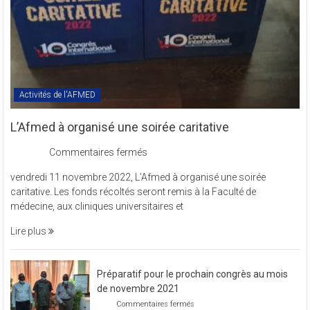
Activités de l'AFMED
L’Afmed à organisé une soirée caritative
sur
Commentaires fermés
L’Afmed
vendredi 11 novembre 2022, L’Afmed à organisé une soirée
à
caritative. Les fonds récoltés seront remis à la Faculté de
organisé
médecine, aux cliniques universitaires et
une
soirée
Lire plus
caritative
Préparatif pour le prochain congrès au mois
de novembre 2021
sur
Commentaires fermés