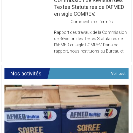
Commission de Révision des
Textes Statutaires de l’AFMED
en sigle COMREV.
sur
Commentaires fermés
Rapport
Rapport des travaux de la Commission
des
de Révision des Textes Statutaires de
travaux
l’AFMED en sigle COMREV. Dans ce
de
rapport, nous restituons au Bureau et
la
Commissi
de
Révision
Nos activités
Voir tout
des
Textes
Statutaires
de
l’AFMED
en
sigle
COMREV.