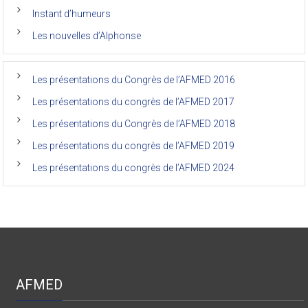
anciens
de
Instant d’humeurs
la
faculté
Les nouvelles d’Alphonse
de
médecine
de
l’Unikin
Les présentations du Congrès de l’AFMED 2016
(Afmed/Unikin)
a
Les présentations du congrès de l’AFMED 2017
vécu
Les présentations du Congrès de l’AFMED 2018
Les présentations du congrès de l’AFMED 2019
Les présentations du congrès de l’AFMED 2024
AFMED