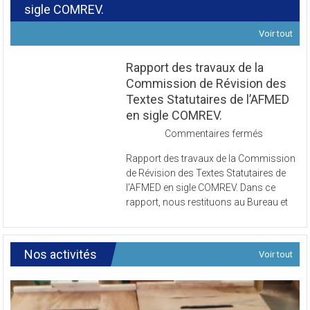
sigle COMREV.
Voir tout
Rapport des travaux de la
Commission de Révision des
Textes Statutaires de l’AFMED
en sigle COMREV.
sur
Commentaires fermés
Rapport
Rapport des travaux de la Commission
des
de Révision des Textes Statutaires de
travaux
l’AFMED en sigle COMREV. Dans ce
de
rapport, nous restituons au Bureau et
la
Commissi
de
Révision
Nos activités
Voir tout
des
Textes
Statutaires