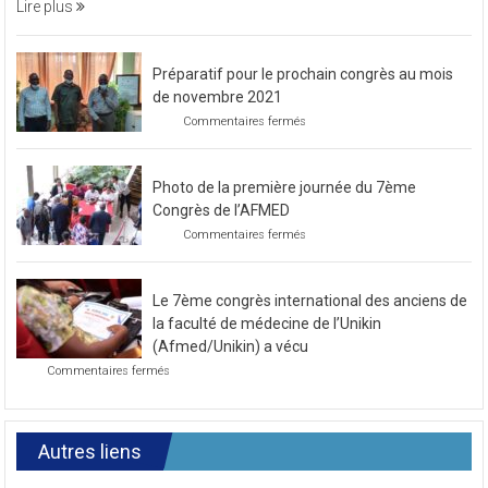
soirée
Lire plus
caritative
Préparatif pour le prochain congrès au mois
de novembre 2021
sur
Commentaires fermés
Préparatif
pour
le
Photo de la première journée du 7ème
prochain
congrès
Congrès de l’AFMED
au
sur
Commentaires fermés
mois
Photo
de
de
novembre
la
2021
Le 7ème congrès international des anciens de
première
journée
la faculté de médecine de l’Unikin
du
(Afmed/Unikin) a vécu
7ème
sur
Commentaires fermés
Congrès
Le
de
7ème
l’AFMED
congrès
international
Autres liens
des