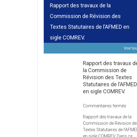
Rapport des travaux de la
Commission de Révision des
Textes Statutaires de l’AFMED en
sigle COMREV.
Voir to
Rapport des travaux d
la Commission de
Révision des Textes
Statutaires de l’AFME
en sigle COMREV.
sur
Commentaires fermés
Rapp
Rapport des travaux de la
des
Commission de Révision d
trava
Textes Statutaires de l’AFM
de
en sigle COMREV. Dans ce