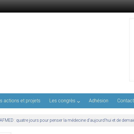
s actions et projets
Les congrès
Adhésion
Contact
l’AFMED : quatre jours pour penser la médecine d’aujourd’hui et de demai