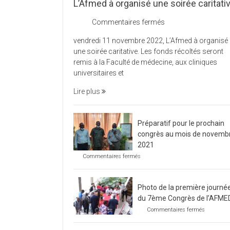
L’Afmed à organisé une soirée caritati
sur
Commentaires fermés
L’Afmed
vendredi 11 novembre 2022, L’Afmed à organisé
à
une soirée caritative. Les fonds récoltés seront
organisé
remis à la Faculté de médecine, aux cliniques
une
universitaires et
soirée
caritative
Lire plus
Préparatif pour le prochain
congrès au mois de novemb
2021
sur
Commentaires fermés
Préparatif
pour
le
Photo de la première journé
prochain
congrès
du 7ème Congrès de l’AFME
au
sur
Commentaires fermés
mois
Photo
de
de
novembre