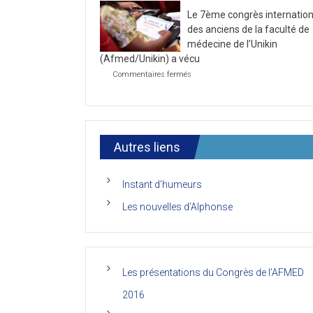
la
2021
Le 7ème congrès internation
première
journée
des anciens de la faculté de
du
médecine de l’Unikin
7ème
(Afmed/Unikin) a vécu
Congrès
de
sur
Commentaires fermés
l’AFMED
Le
7ème
congrès
international
des
anciens
Autres liens
de
la
faculté
Instant d’humeurs
de
médecine
Les nouvelles d’Alphonse
de
l’Unikin
(Afmed/Unikin)
a
vécu
Les présentations du Congrès de l’AFMED
2016