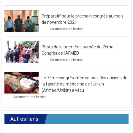
caritative
Préparatif pour le prochain congrès au mois
de novembre 2021
sur
Commentaires fermés
Préparatif
pour
le
Photo de la première journée du 7ème
prochain
congrès
Congrès de l’AFMED
au
sur
Commentaires fermés
mois
Photo
de
de
novembre
la
2021
Le 7ème congrès international des anciens de
première
journée
la faculté de médecine de l’Unikin
du
(Afmed/Unikin) a vécu
7ème
sur
Commentaires fermés
Congrès
Le
de
7ème
l’AFMED
congrès
international
Autres liens
des
anciens
de