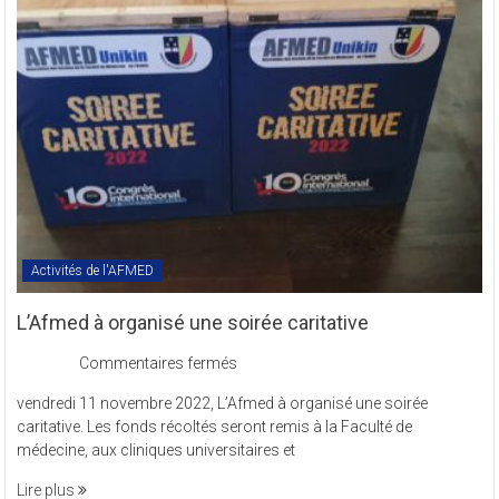
l’AFMED
en
sigle
COMREV.
Activités de l'AFMED
L’Afmed à organisé une soirée caritative
sur
Commentaires fermés
L’Afmed
vendredi 11 novembre 2022, L’Afmed à organisé une soirée
à
caritative. Les fonds récoltés seront remis à la Faculté de
organisé
médecine, aux cliniques universitaires et
une
soirée
Lire plus