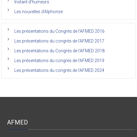
Instant d’humeurs
la
faculté
Les nouvelles d’Alphonse
de
médecine
de
l’Unikin
Les présentations du Congrès de l’AFMED 2016
(Afmed/Unikin)
a
Les présentations du congrès de l’AFMED 2017
vécu
Les présentations du Congrès de l’AFMED 2018
Les présentations du congrès de l’AFMED 2019
Les présentations du congrès de l’AFMED 2024
AFMED