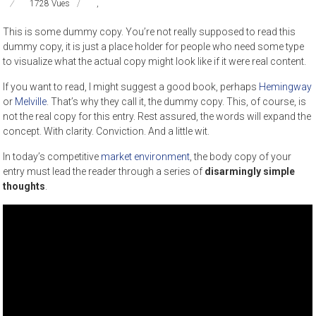
1728 Vues
,
This is some dummy copy. You’re not really supposed to read this
dummy copy, it is just a place holder for people who need some type
to visualize what the actual copy might look like if it were real content.
If you want to read, I might suggest a good book, perhaps
Hemingway
or
Melville
. That’s why they call it, the dummy copy. This, of course, is
not the real copy for this entry. Rest assured, the words will expand the
concept. With clarity. Conviction. And a little wit.
In today’s competitive
market environment
, the body copy of your
entry must lead the reader through a series of
disarmingly simple
thoughts
.