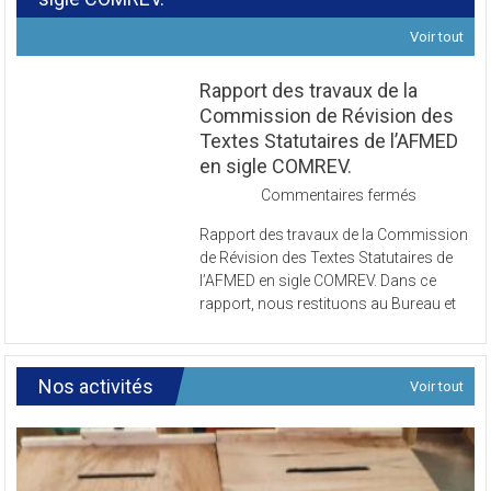
Voir tout
Rapport des travaux de la
Commission de Révision des
Textes Statutaires de l’AFMED
en sigle COMREV.
sur
Commentaires fermés
Rapport
Rapport des travaux de la Commission
des
de Révision des Textes Statutaires de
travaux
l’AFMED en sigle COMREV. Dans ce
de
rapport, nous restituons au Bureau et
la
Commissi
de
Révision
Nos activités
Voir tout
des
Textes
Statutaires
de