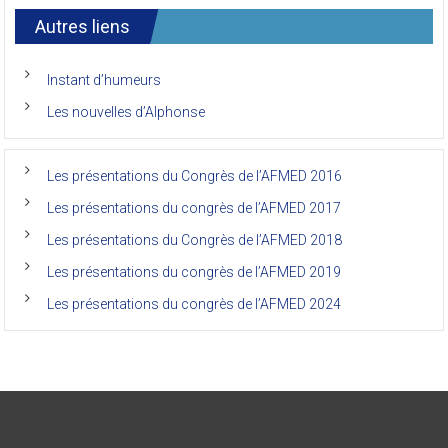
international
Autres liens
des
anciens
de
Instant d’humeurs
la
faculté
Les nouvelles d’Alphonse
de
médecine
de
l’Unikin
Les présentations du Congrès de l’AFMED 2016
(Afmed/Unikin)
a
Les présentations du congrès de l’AFMED 2017
vécu
Les présentations du Congrès de l’AFMED 2018
Les présentations du congrès de l’AFMED 2019
Les présentations du congrès de l’AFMED 2024