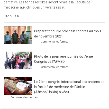
caritative. Les fonds récoltés seront remis à la Faculté de
organisé
médecine, aux cliniques universitaires et
une
soirée
Lire plus
caritative
Préparatif pour le prochain congrès au mois
de novembre 2021
sur
Commentaires fermés
Préparatif
pour
le
Photo de la première journée du 7ème
prochain
congrès
Congrès de l’AFMED
au
sur
Commentaires fermés
mois
Photo
de
de
novembre
la
2021
Le 7ème congrès international des anciens de
première
journée
la faculté de médecine de l’Unikin
du
(Afmed/Unikin) a vécu
7ème
sur
Commentaires fermés
Congrès
Le
de
7ème
l’AFMED
congrès