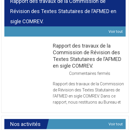
Rapport des travaux de la Commission de
Révision des Textes Statutaires de l’AFMED en
sigle COMREV.
Voir tout
Rapport des travaux de la
Commission de Révision des
Textes Statutaires de l’AFMED
en sigle COMREV.
sur
Commentaires fermés
Rapport
Rapport des travaux de la Commission
des
de Révision des Textes Statutaires de
travaux
l’AFMED en sigle COMREV. Dans ce
de
rapport, nous restituons au Bureau et
la
Commissi
de
Révision
Nos activités
Voir tout
des