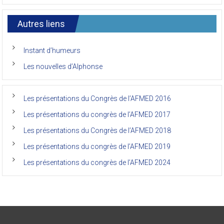
7ème
l’AFMED
congrès
international
Autres liens
des
anciens
de
Instant d’humeurs
la
faculté
Les nouvelles d’Alphonse
de
médecine
de
l’Unikin
Les présentations du Congrès de l’AFMED 2016
(Afmed/Unikin)
a
Les présentations du congrès de l’AFMED 2017
vécu
Les présentations du Congrès de l’AFMED 2018
Les présentations du congrès de l’AFMED 2019
Les présentations du congrès de l’AFMED 2024