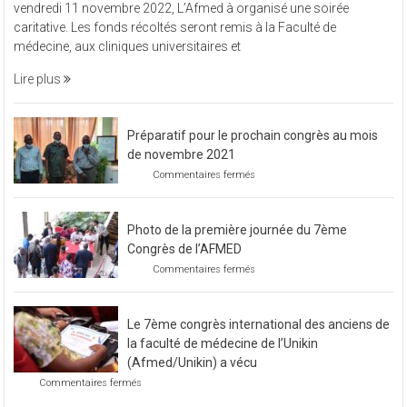
vendredi 11 novembre 2022, L’Afmed à organisé une soirée
à
caritative. Les fonds récoltés seront remis à la Faculté de
organisé
médecine, aux cliniques universitaires et
une
soirée
Lire plus
caritative
Préparatif pour le prochain congrès au mois
de novembre 2021
sur
Commentaires fermés
Préparatif
pour
le
Photo de la première journée du 7ème
prochain
congrès
Congrès de l’AFMED
au
sur
Commentaires fermés
mois
Photo
de
de
novembre
la
2021
Le 7ème congrès international des anciens de
première
journée
la faculté de médecine de l’Unikin
du
(Afmed/Unikin) a vécu
7ème
sur
Commentaires fermés
Congrès
Le
de