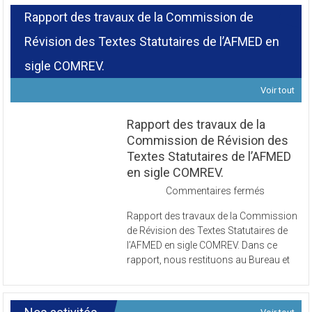
Rapport des travaux de la Commission de
Révision des Textes Statutaires de l’AFMED en
sigle COMREV.
Voir tout
Rapport des travaux de la
Commission de Révision des
Textes Statutaires de l’AFMED
en sigle COMREV.
sur
Commentaires fermés
Rapport
Rapport des travaux de la Commission
des
de Révision des Textes Statutaires de
travaux
l’AFMED en sigle COMREV. Dans ce
de
rapport, nous restituons au Bureau et
la
Commissi
de
Révision