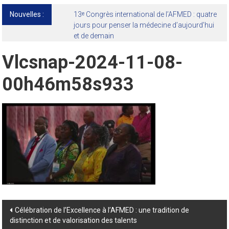
Nouvelles :
13ᵉ Congrès international de l’AFMED : quatre
jours pour penser la médecine d’aujourd’hui
et de demain
Vlcsnap-2024-11-08-
00h46m58s933
Post
Célébration de l’Excellence à l’AFMED : une tradition de
distinction et de valorisation des talents
navigation