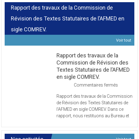
Rapport des travaux de la Commission de
Révision des Textes Statutaires de l’AFMED en
sigle COMREV.
Voir tout
Rapport des travaux de la
Commission de Révision des
Textes Statutaires de l’AFMED
en sigle COMREV.
sur
Commentaires fermés
Rapport
Rapport des travaux de la Commission
des
de Révision des Textes Statutaires de
travaux
l’AFMED en sigle COMREV. Dans ce
de
rapport, nous restituons au Bureau et
la
Commissi
de
Révision