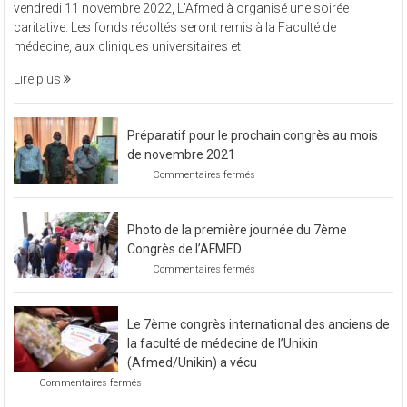
vendredi 11 novembre 2022, L’Afmed à organisé une soirée
à
caritative. Les fonds récoltés seront remis à la Faculté de
organisé
médecine, aux cliniques universitaires et
une
soirée
Lire plus
caritative
Préparatif pour le prochain congrès au mois
de novembre 2021
sur
Commentaires fermés
Préparatif
pour
le
Photo de la première journée du 7ème
prochain
congrès
Congrès de l’AFMED
au
sur
Commentaires fermés
mois
Photo
de
de
novembre
la
2021
Le 7ème congrès international des anciens de
première
journée
la faculté de médecine de l’Unikin
du
(Afmed/Unikin) a vécu
7ème
sur
Commentaires fermés
Congrès
Le
de