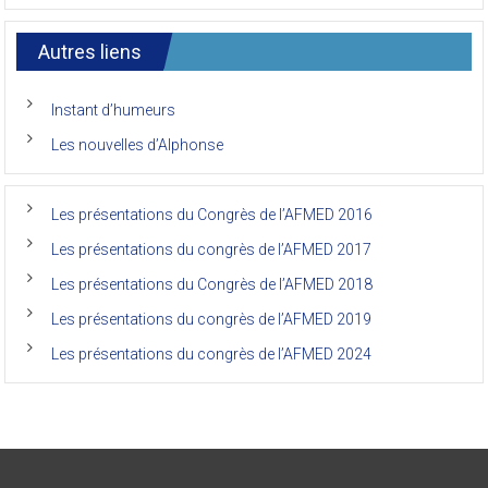
7ème
l’AFMED
congrès
international
Autres liens
des
anciens
de
Instant d’humeurs
la
faculté
Les nouvelles d’Alphonse
de
médecine
de
l’Unikin
Les présentations du Congrès de l’AFMED 2016
(Afmed/Unikin)
a
Les présentations du congrès de l’AFMED 2017
vécu
Les présentations du Congrès de l’AFMED 2018
Les présentations du congrès de l’AFMED 2019
Les présentations du congrès de l’AFMED 2024