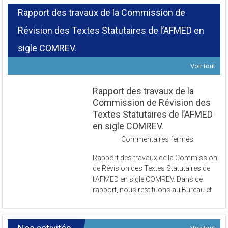
Rapport des travaux de la Commission de
Révision des Textes Statutaires de l’AFMED en
sigle COMREV.
Voir tout
Rapport des travaux de la
Commission de Révision des
Textes Statutaires de l’AFMED
en sigle COMREV.
sur
Commentaires fermés
Rapport
Rapport des travaux de la Commission
des
de Révision des Textes Statutaires de
travaux
l’AFMED en sigle COMREV. Dans ce
de
rapport, nous restituons au Bureau et
la
Commissi
de
Révision