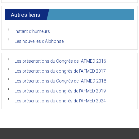
7ème
l’AFMED
congrès
international
Autres liens
des
anciens
de
Instant d’humeurs
la
faculté
Les nouvelles d’Alphonse
de
médecine
de
l’Unikin
Les présentations du Congrès de l’AFMED 2016
(Afmed/Unikin)
a
Les présentations du congrès de l’AFMED 2017
vécu
Les présentations du Congrès de l’AFMED 2018
Les présentations du congrès de l’AFMED 2019
Les présentations du congrès de l’AFMED 2024