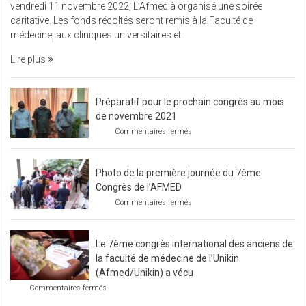
vendredi 11 novembre 2022, L’Afmed à organisé une soirée
à
caritative. Les fonds récoltés seront remis à la Faculté de
organisé
médecine, aux cliniques universitaires et
une
soirée
Lire plus
caritative
Préparatif pour le prochain congrès au mois
de novembre 2021
sur
Commentaires fermés
Préparatif
pour
le
Photo de la première journée du 7ème
prochain
congrès
Congrès de l’AFMED
au
sur
Commentaires fermés
mois
Photo
de
de
novembre
la
2021
Le 7ème congrès international des anciens de
première
journée
la faculté de médecine de l’Unikin
du
(Afmed/Unikin) a vécu
7ème
sur
Commentaires fermés
Congrès
Le
de