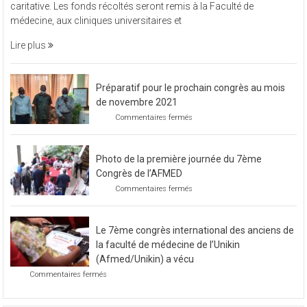
vendredi 11 novembre 2022, L’Afmed à organisé une soirée
à
caritative. Les fonds récoltés seront remis à la Faculté de
organisé
médecine, aux cliniques universitaires et
une
soirée
Lire plus
caritative
Préparatif pour le prochain congrès au mois
de novembre 2021
sur
Commentaires fermés
Préparatif
pour
le
Photo de la première journée du 7ème
prochain
congrès
Congrès de l’AFMED
au
sur
Commentaires fermés
mois
Photo
de
de
novembre
la
2021
Le 7ème congrès international des anciens de
première
journée
la faculté de médecine de l’Unikin
du
(Afmed/Unikin) a vécu
7ème
sur
Commentaires fermés
Congrès
Le
de