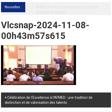
Nouvelles :
13ᵉ Congrès international de l’AFMED : quatre
jours pour penser la médecine d’aujourd’hui
et de demain
Vlcsnap-2024-11-08-
00h43m57s615
Post
Célébration de l’Excellence à l’AFMED : une tradition de
distinction et de valorisation des talents
navigation