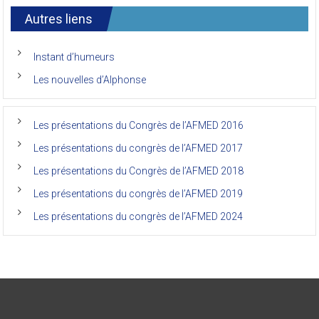
7ème
l’AFMED
congrès
international
Autres liens
des
anciens
de
Instant d’humeurs
la
faculté
Les nouvelles d’Alphonse
de
médecine
de
l’Unikin
Les présentations du Congrès de l’AFMED 2016
(Afmed/Unikin)
a
Les présentations du congrès de l’AFMED 2017
vécu
Les présentations du Congrès de l’AFMED 2018
Les présentations du congrès de l’AFMED 2019
Les présentations du congrès de l’AFMED 2024