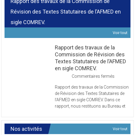
Rapport des travaux de la Commission de
Révision des Textes Statutaires de l’AFMED en
sigle COMREV.
Voir tout
Rapport des travaux de la
Commission de Révision des
Textes Statutaires de l’AFMED
en sigle COMREV.
sur
Commentaires fermés
Rapport
Rapport des travaux de la Commission
des
de Révision des Textes Statutaires de
travaux
l’AFMED en sigle COMREV. Dans ce
de
rapport, nous restituons au Bureau et
la
Commissi
de
Révision