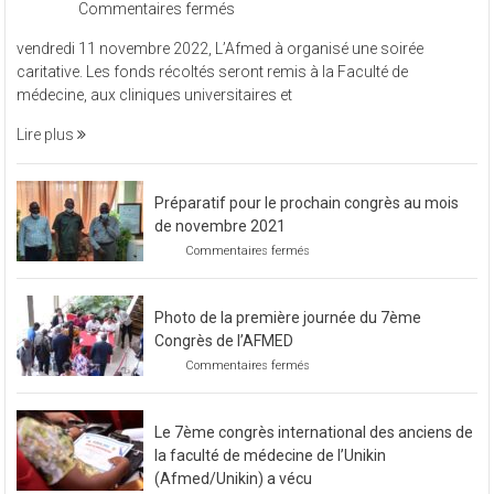
sur
Commentaires fermés
L’Afmed
vendredi 11 novembre 2022, L’Afmed à organisé une soirée
à
caritative. Les fonds récoltés seront remis à la Faculté de
organisé
médecine, aux cliniques universitaires et
une
soirée
Lire plus
caritative
Préparatif pour le prochain congrès au mois
de novembre 2021
sur
Commentaires fermés
Préparatif
pour
le
Photo de la première journée du 7ème
prochain
congrès
Congrès de l’AFMED
au
sur
Commentaires fermés
mois
Photo
de
de
novembre
la
2021
Le 7ème congrès international des anciens de
première
journée
la faculté de médecine de l’Unikin
du
(Afmed/Unikin) a vécu
7ème