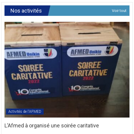
de
Révision
Nos activités
Voir tout
des
Textes
Statutaires
de
l’AFMED
en
sigle
COMREV.
Activités de l'AFMED
L’Afmed à organisé une soirée caritative