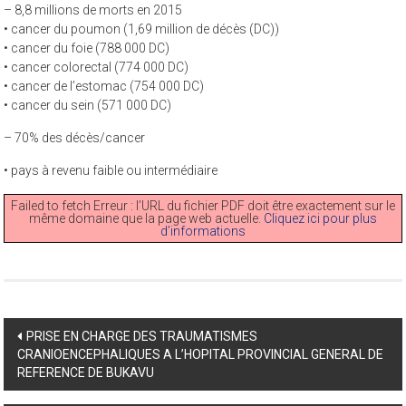
– 8,8 millions de morts en 2015
• cancer du poumon (1,69 million de décès (DC))
• cancer du foie (788 000 DC)
• cancer colorectal (774 000 DC)
• cancer de l’estomac (754 000 DC)
• cancer du sein (571 000 DC)
– 70% des décès/cancer
• pays à revenu faible ou intermédiaire
Failed to fetch Erreur : l’URL du fichier PDF doit être exactement sur le
même domaine que la page web actuelle.
Cliquez ici pour plus
d’informations
Post
PRISE EN CHARGE DES TRAUMATISMES
CRANIOENCEPHALIQUES A L’HOPITAL PROVINCIAL GENERAL DE
navigation
REFERENCE DE BUKAVU