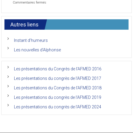
sur
Commentaires fermés
Congrès
Le
de
7ème
l’AFMED
congrès
international
Autres liens
des
anciens
de
Instant d’humeurs
la
faculté
Les nouvelles d’Alphonse
de
médecine
de
l’Unikin
Les présentations du Congrès de l’AFMED 2016
(Afmed/Unikin)
a
Les présentations du congrès de l’AFMED 2017
vécu
Les présentations du Congrès de l’AFMED 2018
Les présentations du congrès de l’AFMED 2019
Les présentations du congrès de l’AFMED 2024