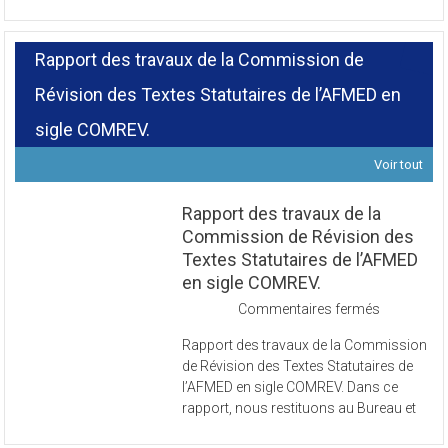
Rapport des travaux de la Commission de
Révision des Textes Statutaires de l’AFMED en
sigle COMREV.
Voir tout
Rapport des travaux de la
Commission de Révision des
Textes Statutaires de l’AFMED
en sigle COMREV.
sur
Commentaires fermés
Rapport
Rapport des travaux de la Commission
des
de Révision des Textes Statutaires de
travaux
l’AFMED en sigle COMREV. Dans ce
de
rapport, nous restituons au Bureau et
la
Commissi