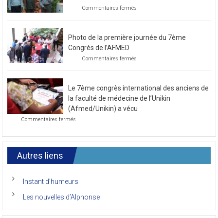
sur
Commentaires fermés
Préparatif
pour
le
Photo de la première journée du 7ème
prochain
congrès
Congrès de l’AFMED
au
sur
Commentaires fermés
mois
Photo
de
de
novembre
la
2021
Le 7ème congrès international des anciens de
première
journée
la faculté de médecine de l’Unikin
du
(Afmed/Unikin) a vécu
7ème
sur
Commentaires fermés
Congrès
Le
de
7ème
l’AFMED
congrès
international
Autres liens
des
anciens
de
Instant d’humeurs
la
faculté
Les nouvelles d’Alphonse
de
médecine
de