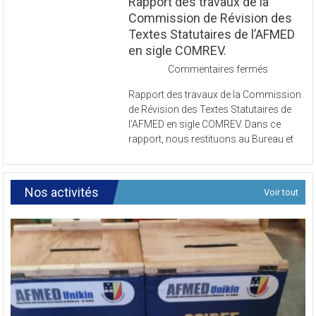
Rapport des travaux de la
Commission de Révision des
Textes Statutaires de l’AFMED
en sigle COMREV.
sur
Commentaires fermés
Rapport
Rapport des travaux de la Commission
des
de Révision des Textes Statutaires de
travaux
l’AFMED en sigle COMREV. Dans ce
de
rapport, nous restituons au Bureau et
la
Commissi
de
Révision
Nos activités
Voir tout
des
Textes
Statutaires
de
l’AFMED
en
sigle
COMREV.