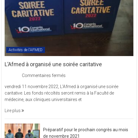
Activités de l'AFMED
L’Afmed à organisé une soirée caritative
sur
Commentaires fermés
L’Afmed
vendredi 11 novembre 2022, L’Afmed à organisé une soirée
à
caritative. Les fonds récoltés seront remis à la Faculté de
organisé
médecine, aux cliniques universitaires et
une
soirée
Lire plus
caritative
Préparatif pour le prochain congrès au mois
de novembre 2021