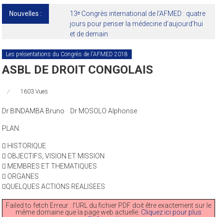
Nouvelles :
13ᵉ Congrès international de l’AFMED : quatre
jours pour penser la médecine d’aujourd’hui
et de demain
Les présentations du Congrès de l'AFMED 2018
ASBL DE DROIT CONGOLAIS
1603 Vues
Dr BINDAMBA Bruno Dr MOSOLO Alphonse
PLAN:
 HISTORIQUE
 OBJECTIFS, VISION ET MISSION
 MEMBRES ET THEMATIQUES
 ORGANES
QUELQUES ACTIONS REALISEES
Failed to fetch Erreur : l’URL du fichier PDF doit être exactement sur le
même domaine que la page web actuelle.
Cliquez ici pour plus